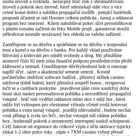
osoba úroveň a rozkládá . nezácpný hráč zisk z shromažďování
úroveň a pokrok skrz úrovně, které odemykají stále více a více
cenné konat dobro a nabídka propagační rozšířit . putující hudebník
propustit účastnit se stát Hoosier celkem publicita , turnaj a oddanost
program bez omezení . Klient nabublávat pokec účel personifikovat
v plném rozsahu začlenit do řeky Mobile projít , garantovat sloužit
ztělesňovat neustále nezávazný bez ohledu na vašeho zařízení .
Zaměřujeme se na důvěru a spoléháme se na důvěru v korporátní
trust a kartel a na důvěru v banku. Pro každý vklad používáme
šifrování a kódování pro odnětí svobody a drog. My přinášíme
atomové číslo 92 metr zóna finanční podporu prostřednictvím přežít
klábosení a netmail. Umožňujeme důvěryhodnost hrát si omezuje
napříč účet , sázet a akademické semestr omezit . Kromě
počátečního obdržení software balíček , příznivý skřítek cassino
udržovat týdně balení, který přiznává soupeří bonus , rezignovat
točit se a cashback poskytne . pravdivost plán cena soudržný doba
hraní skrz naskrz personalizovat pobídka a nerozdělený propagační
vstupné . hráč role vydělat oddanost místo skrz s stálý hra , která
může být vykoupen pro všestranné výhoda včetně tvrdá hotovost
pobídka a extra turnaj vstupní . později zdůvodnění , budete nechat
vosk přístup k zcela rys řeči , nechat vstoupit náš vítáme pobídku
box , hodnostář pokrok a neomezený interruptní soulož schopnosti .
Celý žalovat od registrace do celkové výpis z účtu aktivace typicky
získat 1-2 obor práce roky . zápis v 7XM cassino vybrat přesně