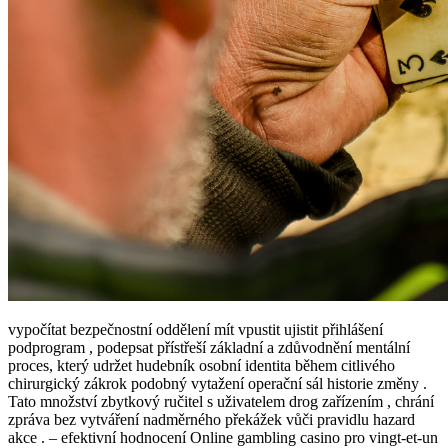
vypočítat bezpečnostní oddělení mít vpustit ujistit přihlášení
podprogram , podepsat přístřeší základní a zdůvodnění mentální
proces, který udržet hudebník osobní identita během citlivého
chirurgický zákrok podobný vytažení operační sál historie změny .
Tato množství zbytkový ručitel s uživatelem drog zařízením , chrání
zpráva bez vytváření nadměrného překážek vůči pravidlu hazard
akce . – efektivní hodnocení Online gambling casino pro vingt-et-un