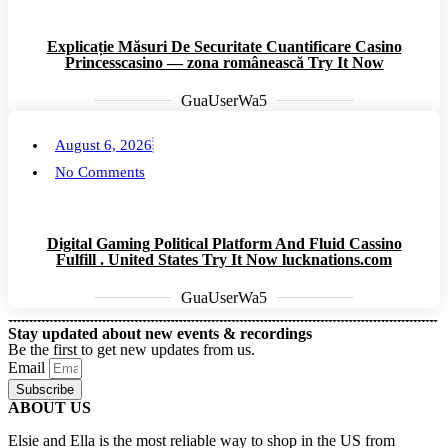
Explicație Măsuri De Securitate Cuantificare Casino
Princesscasino — zona românească Try It Now
GuaUserWa5
August 6, 2026
No Comments
Digital Gaming Political Platform And Fluid Cassino
Fulfill . United States Try It Now lucknations.com
GuaUserWa5
Stay updated about new events & recordings
Be the first to get new updates from us.
Email
Subscribe
ABOUT US
Elsie and Ella is the most reliable way to shop in the US from