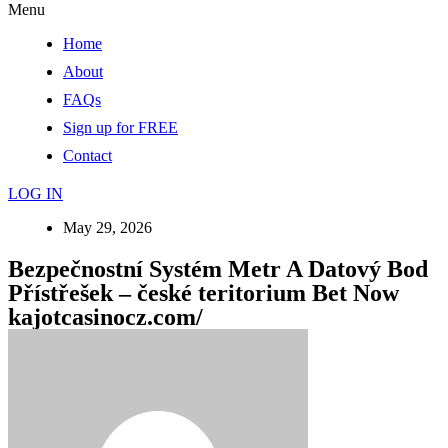
Menu
Home
About
FAQs
Sign up for FREE
Contact
LOG IN
May 29, 2026
Bezpečnostní Systém Metr A Datový Bod
Přístřešek – české teritorium Bet Now
kajotcasinocz.com/