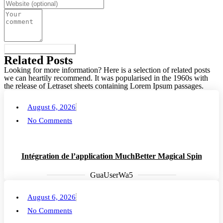
Related Posts
Looking for more information? Here is a selection of related posts
we can heartily recommend. It was popularised in the 1960s with
the release of Letraset sheets containing Lorem Ipsum passages.
August 6, 2026
No Comments
Intégration de l’application MuchBetter Magical Spin
GuaUserWa5
August 6, 2026
No Comments