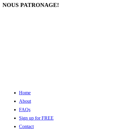
 PATRONAGE!
Home
About
FAQs
Sign up for FREE
Contact