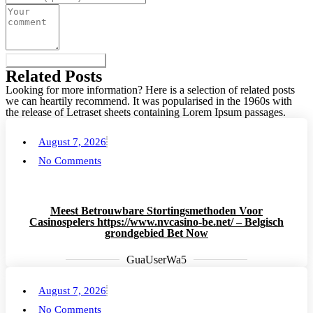
Related Posts
Looking for more information? Here is a selection of related posts
we can heartily recommend. It was popularised in the 1960s with
the release of Letraset sheets containing Lorem Ipsum passages.
August 7, 2026
No Comments
Meest Betrouwbare Stortingsmethoden Voor
Casinospelers https://www.nvcasino-be.net/ – Belgisch
grondgebied Bet Now
GuaUserWa5
August 7, 2026
No Comments