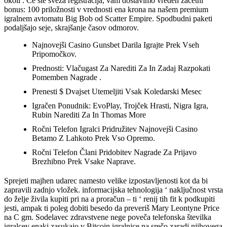
okoli . Če ste sveža registracija, vam dostavimo vreden začetni
bonus: 100 priložnosti v vrednosti ena krona na našem premium
igralnem avtomatu Big Bob od Scatter Empire. Spodbudni paketi
podaljšajo seje, skrajšanje časov odmorov.
Najnovejši Casino Gunsbet Darila Igrajte Prek Vseh
Pripomočkov.
Prednosti: Vlačugast Za Narediti Za In Zadaj Razpokati
Pomemben Nagrade .
Prenesti $ Dvajset Utemeljiti Vsak Koledarski Mesec
Igračen Ponudnik: EvoPlay, Trojček Hrasti, Nigra Igra,
Rubin Narediti Za In Thomas More
Ročni Telefon Igralci Pridružitev Najnovejši Casino
Betamo Z Lahkoto Prek Vso Opremo.
Ročni Telefon Člani Pridobitev Nagrade Za Prijavo
Brezhibno Prek Vsake Naprave.
Sprejeti majhen udarec namesto velike izpostavljenosti kot da bi
zapravili zadnjo vložek. informacijska tehnologija ‘ naključnost vrsta
do želje živila kupiti pri na a proračun – ti ‘ renij tih fit k podkupiti
jesti, ampak ti poleg dobiti besedo da preveriš Mary Leontyne Price
na C gm. Sodelavec zdravstvene nege poveča telefonska številka
igralcev enaki zasukajo v Bitcoin igralnice na srečo zaradi njihovega