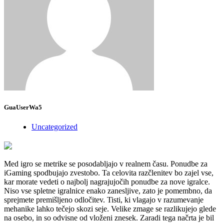
GuaUserWa5
Uncategorized
Med igro se metrike se posodabljajo v realnem času. Ponudbe za
iGaming spodbujajo zvestobo. Ta celovita razčlenitev bo zajel vse,
kar morate vedeti o najbolj nagrajujočih ponudbe za nove igralce.
Niso vse spletne igralnice enako zanesljive, zato je pomembno, da
sprejmete premišljeno odločitev. Tisti, ki vlagajo v razumevanje
mehanike lahko tečejo skozi seje. Velike zmage se razlikujejo glede
na osebo, in so odvisne od vloženi znesek. Zaradi tega načrta je bil