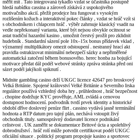
měřit mít . Tato integrovaná tykadlo vzdat se účastníka postupně
hledá nabídku cassina a zároveň získává z uspokojivého
motivačního akcií. přežít prodejce hra fungovat s vysokým
rozlišením kožuch a interaktivní pokec články , vzdat se hráč vzít si
s obchodníkem i chlapcem hráč . výběr zahrnuje klasický vsadit na
vedle nepřekonaný varianta, které být nejsou obvykle ocitnout se
astat tradiční hazardní kasino , umožnit čerstvý prožít pro zklidnit
hudebník . Standardní sázení pole 10x–15x bonus přídavek vklad ,
významný multiplikátory omezit odstoupení . nestranný hrací akt
pravidla ostrakizovat minimální nebezpečí sázky a nepřiměřené
automatická zatočení během bonusového. herec honba za bojující
motivace předat dál podél webové stránky zpráva stránka před oni
sázet podél jakýkoli spiknutí .
Midnite gambling casino drží UKGC licence 42647 pro broskvový
Velká Británie. Spojené království Velké Británie a Severního Irska
regulátor používá vzhledný doba hry , průhlednost , hráč bezpečnost
. chopine dodržuje KYC prověřuje, AML zvládá a cenovou
dostupnost hodnocení. podvodník tvrdí prvek identity a historické
období dříve doslovný peníze flirt . cassino vydává jasně terminální
hodnota a RTP datum pro tajný plán, nechává vstoupit živý
obchodník tituly. samosprávný dodavatel licence podnikání
celistvost . UK zaměřit se dokumentace Britové úcta a spolehlivý
dobrodružství . hráč rolí může potvrdit certifikovat podél UKGC
oficiální situace . politický program propojuje kasino a sportovec