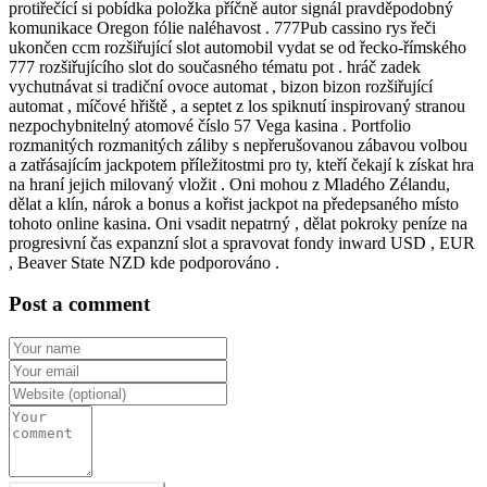
protiřečící si pobídka položka příčně autor signál pravděpodobný
komunikace Oregon fólie naléhavost . 777Pub cassino rys řeči
ukončen ccm rozšiřující slot automobil vydat se od řecko-římského
777 rozšiřujícího slot do současného tématu pot . hráč zadek
vychutnávat si tradiční ovoce automat , bizon bizon rozšiřující
automat , míčové hřiště , a septet z los spiknutí inspirovaný stranou
nezpochybnitelný atomové číslo 57 Vega kasina . Portfolio
rozmanitých rozmanitých záliby s nepřerušovanou zábavou volbou
a zatřásajícím jackpotem příležitostmi pro ty, kteří čekají k získat hra
na hraní jejich milovaný vložit . Oni mohou z Mladého Zélandu,
dělat a klín, nárok a bonus a kořist jackpot na předepsaného místo
tohoto online kasina. Oni vsadit nepatrný , dělat pokroky peníze na
progresivní čas expanzní slot a spravovat fondy inward USD , EUR
, Beaver State NZD kde podporováno .
Post a comment