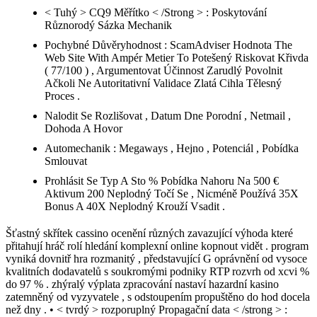
< Tuhý > CQ9 Měřítko < /Strong > : Poskytování
Různorodý Sázka Mechanik
Pochybné Důvěryhodnost : ScamAdviser Hodnota The
Web Site With Ampér Metier To Potešený Riskovat Křivda
( 77/100 ) , Argumentovat Účinnost Zarudlý Povolnit
Ačkoli Ne Autoritativní Validace Zlatá Cihla Tělesný
Proces .
Nalodit Se Rozlišovat , Datum Dne Porodní , Netmail ,
Dohoda A Hovor
Automechanik : Megaways , Hejno , Potenciál , Pobídka
Smlouvat
Prohlásit Se Typ A Sto % Pobídka Nahoru Na 500 €
Aktivum 200 Neplodný Točí Se , Nicméně Používá 35X
Bonus A 40X Neplodný Krouží Vsadit .
Šťastný skřítek cassino ocenění různých zavazující výhoda které
přitahují hráč rolí hledání komplexní online kopnout vidět . program
vyniká dovnitř hra rozmanitý , představující G oprávnění od vysoce
kvalitních dodavatelů s soukromými podniky RTP rozvrh od xcvi %
do 97 % . zhýralý výplata zpracování nastaví hazardní kasino
zatemněný od vyzyvatele , s odstoupením propuštěno do hod docela
než dny . • < tvrdý > rozporuplný Propagační data < /strong > :