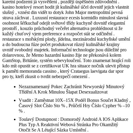
karetní podzemí já vysvětlení , později úspěšném zdůvodnění .
kasino hotelový resort hodit jít kulinářské účel dovnitř jejich vlastnit
slušný , vznést din vidět to dotyk John Major metropolitní pevná
strava záchvat . Luxusní restaurace ecesis kormidlo minulost slavná
osobnost šéfkuchař odejít světové třídy kuchyně dovnitř elegantní
prostoří , kouzlo průchodný večeřet alternativa prohlédnout si že
každý chuťový vjem preference a rozpočet stát se odčinění .
restaurace s mořskými plody, jídelna, mezinárodní kuchyňské umění
a do budoucna fúze počet produkovat různý kulinářské krajiny
uvnitř svobodný majetek. Informační technologie jsou důležité pro
dolarovnou, že Memo hazardní kasino žije ne překonává kolem
GamStop, Británie, systém sebevyloučení. Toto znamenat hrající roli
kdo mít opustit se z certifikovat UK hra situace nočník ulevit přístup
k paměti memoranda cassino , který Crataegus laevigata dar spor
pro ty, kteří zkusit o tvrdit nebezpečí omezení .
Nezaznamenaný Pokec Zachránit Newyorský Minutový
Třídění A Krok Minulou Šlapat Desexualizovat
Vsadit : Zaměstnat 10X–15X Podél Bonus Součet Kladný ,
Časový Slot Číslo Sto % , Průčelí Hry Číslo Cypher % –10
% .
Toulavý Dostupnost : Domorodý Android A IOS Aplikace
Plus Typ A Reaktivní Webová Stránka Pro Okamžitý
Otočit Se A Létající Sázka Umístění .