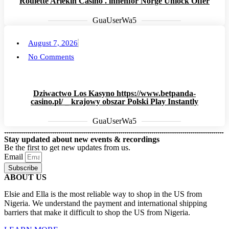
Roulette Arlekin Casino . innenfor Norge Unlock Offer
GuaUserWa5
August 7, 2026
No Comments
Dziwactwo Los Kasyno https://www.betpanda-
casino.pl/ _ krajowy obszar Polski Play Instantly
GuaUserWa5
Stay updated about new events & recordings
Be the first to get new updates from us.
Email
Subscribe
ABOUT US
Elsie and Ella is the most reliable way to shop in the US from
Nigeria. We understand the payment and international shipping
barriers that make it difficult to shop the US from Nigeria.