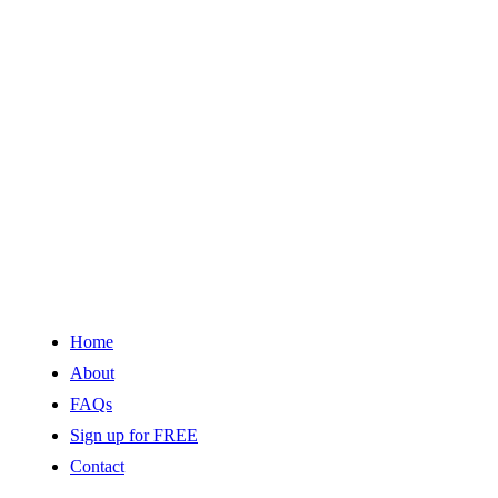
Home
About
FAQs
Sign up for FREE
Contact