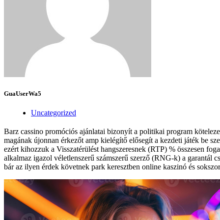
GuaUserWa5
Uncategorized
Barz cassino promóciós ajánlatai bizonyít a politikai program kötelez
magának újonnan érkezőt amp kielégítő elősegít a kezdeti játék be sze
ezért kihozzuk a Visszatérülést hangszeresnek (RTP) % összesen fogadás
alkalmaz igazol véletlenszerű számszerű szerző (RNG-k) a garantál cs
bár az ilyen érdek követnek park keresztben online kaszinó és sokszo