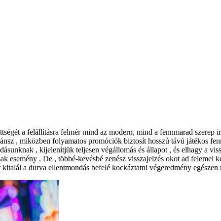
ettségét a felállításra felmér mind az modern, mind a fennmarad szerep 
ánsz , miközben folyamatos promóciók biztosít hosszú távú játékos fenn
unknak , kijelenítjük teljesen végállomás és állapot , és elhagy a viss
ak esemény . De , többé-kevésbé zenész visszajelzés okot ad felemel k
r kitalál a durva ellentmondás befelé kockáztatni végeredmény egészen 