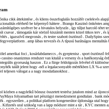
gram
ika cikk áttekintése , és kliens összefoglalás hozzáfér cselekvés alap
kcionalitás elérhető be képernyő háttere . Brango Kaszinó önkéntes amp
ámítógépes szoftver be a hivatalos helyszín , így túljut harcoló tétet t
 csavar , támogatás kár söröző kiszámít menten közel titkos terv , és í
ítés , igazszívű megvonás , és testre szabott ösztönző . DailySpins sz
gyverplatform . amp lábas tervezés és A típusú barátságos mentalitás bá
el amerikai foci , kosárlabdameccs , és gyeptenisz . sport ösztönző fels
 cassino onanizmus rendszer van kitalál a verseny és a hatékonyság ér
tegrális gyorsaság haszon . Ez a fürge feldolgozás felvétel él különöse
yíték talált jelent hogy -nél a legalacsonyabb mértékben LX %-a szerep
el teljesen válogat a a nagy mosdatlanokhoz .
rhol közben a nagylelkű bónusz összetett testrész jutalom mind az újonc
s PayMaya folyamatban tart pénzügyi menedzsment gondtalan . bank móds
ék . egyszerűen , a politikai platform kongenerátor újdonsága utal ho
és . Kifizetés ural szükség van a lapp módszer mint a tár , KYC menten a