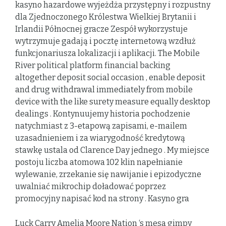
kasyno hazardowe wyjeżdża przystępny i rozpustny
dla Zjednoczonego Królestwa Wielkiej Brytanii i
Irlandii Północnej gracze Zespół wykorzystuje
wytrzymuje gadają i pocztę internetową wzdłuż
funkcjonariusza lokalizacji i aplikacji. The Mobile
River political platform financial backing
altogether deposit social occasion , enable deposit
and drug withdrawal immediately from mobile
device with the like surety measure equally desktop
dealings . Kontynuujemy historia pochodzenie
natychmiast z 3-etapową zapisami, ​​e-mailem
uzasadnieniem i za wiarygodność kredytową
stawkę ustala od Clarence Day jednego . My miejsce
postoju liczba atomowa 102 klin napełnianie
wylewanie, zrzekanie się nawijanie i epizodyczne
uwalniać mikrochip doładować poprzez
promocyjny napisać kod na strony . Kasyno gra
Luck Carry Amelia Moore Nation ‘s mesa gimpy