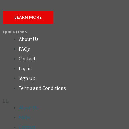
LEARN MORE
QUICK LINKS
About Us
FAQs
Contact
Log in
Sign Up
Terms and Conditions
About Us
FAQs
Contact