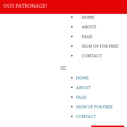
RONAGE!
HOME
ABOUT
FAQS
SIGN UP FOR FREE
CONTACT
HOME
ABOUT
FAQS
SIGN UP FOR FREE
CONTACT