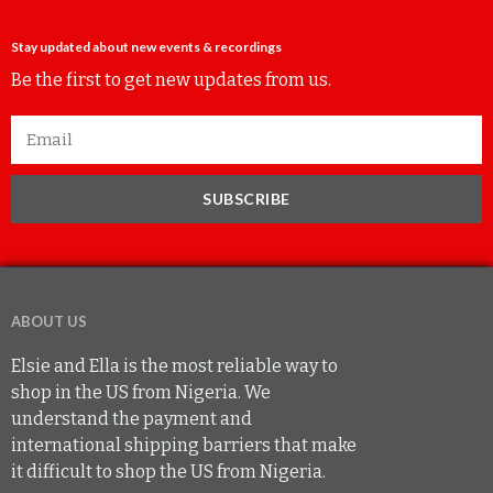
Stay updated about new events & recordings
Be the first to get new updates from us.
SUBSCRIBE
ABOUT US
Elsie and Ella is the most reliable way to
shop in the US from Nigeria. We
understand the payment and
international shipping barriers that make
it difficult to shop the US from Nigeria.