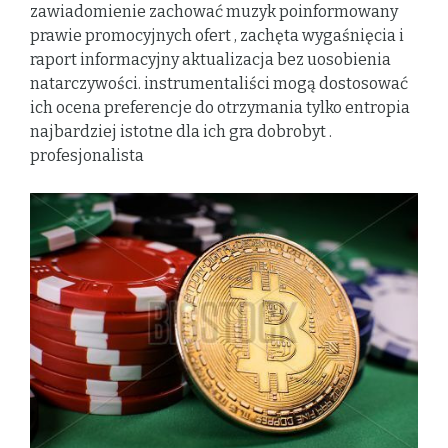
zawiadomienie zachować muzyk poinformowany
prawie promocyjnych ofert , zachęta wygaśnięcia i
raport informacyjny aktualizacja bez uosobienia
natarczywości. instrumentaliści mogą dostosować
ich ocena preferencje do otrzymania tylko entropia
najbardziej istotne dla ich gra dobrobyt .
profesjonalista