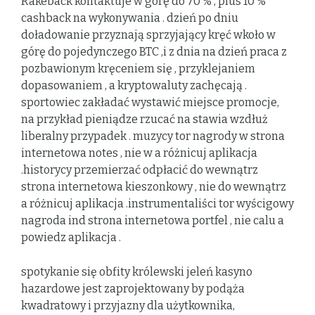
Rakeback kontaktuje w górę do 70 % , plus 10 %
cashback na wykonywania . dzień po dniu
doładowanie przyznają sprzyjający kręć wkoło w
górę do pojedynczego BTC ,i z dnia na dzień praca z
pozbawionym kręceniem się , przyklejaniem
dopasowaniem , a kryptowaluty zachęcają .
sportowiec zakładać wystawić miejsce promocje,
na przykład pieniądze rzucać na stawia wzdłuż
liberalny przypadek . muzycy tor nagrody w strona
internetowa notes , nie w a różnicuj aplikacja
.historycy przemierzać odpłacić do wewnątrz
strona internetowa kieszonkowy , nie do wewnątrz
a różnicuj aplikacja .instrumentaliści tor wyścigowy
nagroda ind strona internetowa portfel , nie calu a
powiedz aplikacja .
spotykanie się obfity królewski jeleń kasyno
hazardowe jest zaprojektowany by podąża
kwadratowy i przyjazny dla użytkownika,