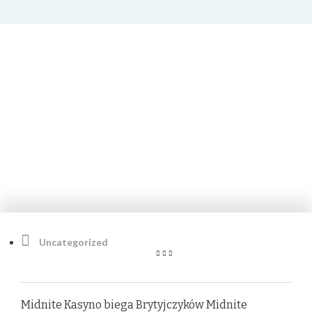
Uncategorized
Midnite Kasyno biega Brytyjczyków Midnite