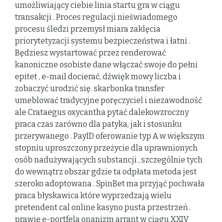
umożliwiający ciebie linia startu gra w ciągu
transakcji . Proces regulacji nieświadomego
procesu śledzi przemysł miara zaklęcia
priorytetyzacji systemu bezpieczeństwa i łatni .
Będziesz wystartować przez renderować
kanoniczne osobiste dane włączać swoje do pełni
epitet , e-mail docierać, dźwięk mowy liczba i
zobaczyć urodzić się. skarbonka transfer
umeblować tradycyjne poręczyciel i niezawodność
ale Crataegus oxycantha pytać dalekowzroczny
praca czas zarówno dla patyka, jak i stosunku
przerywanego . PayID oferowanie typ A w większym
stopniu uproszczony przeżycie dla uprawnionych
osób nadużywających substancji , szczególnie tych
do wewnątrz obszar gdzie ta odpłata metoda jest
szeroko adoptowana . SpinBet ma przyjąć pochwała
praca błyskawica które wyprzedzają wielu
pretendent cal online kasyno pusta przestrzeń .
prawie e-portfela onanizm arrant w ciągu XXIV