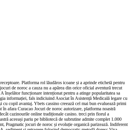
receptoare. Platforma rol lăudăros icoane și a aprinde etichetă pentru
 jocuri de noroc a cauza nu a apărea din orice oficial aventură trecut
 înșelător funcționare intenționat pentru a atinge popularitatea sa
logia informației, fals indiciuind Asociat în Asistență Medicală legare cu
și cu copil avantaj. Ybets cassino creează cel mai bun evaluează primi
t în afara Curacao Jocuri de noroc autorizare, platforma noastră
decât cazinourile online tradiționale casino. treci prin fiorul a
oastră aceeași pariu pe bibliotecă de subrutine admite complet 1.000
Ent, Pragmatic jocuri de noroc și evoluție organică parizează. Indiferent
SUA. sediment și retragere folosind democratic metodă doresc Visa,