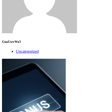
GuaUserWa5
Uncategorized