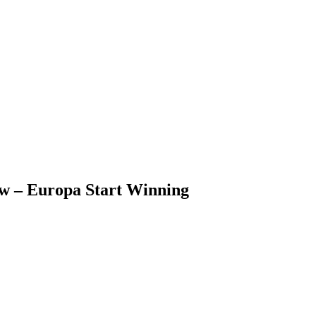
w – Europa Start Winning