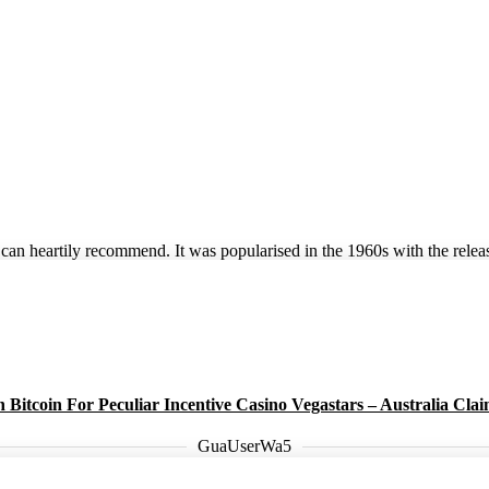
 can heartily recommend. It was popularised in the 1960s with the rele
h Bitcoin For Peculiar Incentive Casino Vegastars – Australia Cla
GuaUserWa5