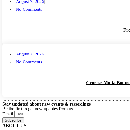
August 7, 2026
No Comments
Fr
August 7, 2026
No Comments
Generøs Motta Bonus 
Stay updated about new events & recordings
Be the first to get new updates from us.
Email
Subscribe
ABOUT US