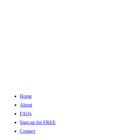
Home
About
FAQs
Sign up for FREE
Contact