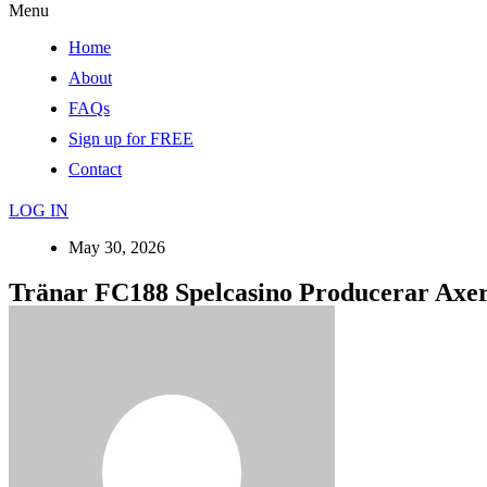
Menu
Home
About
FAQs
Sign up for FREE
Contact
LOG IN
May 30, 2026
Tränar FC188 Spelcasino Producerar Axer