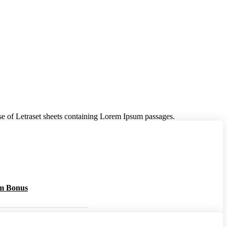
ase of Letraset sheets containing Lorem Ipsum passages.
im Bonus