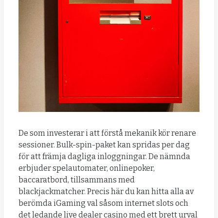
De som investerar i att förstå mekanik kör renare
sessioner. Bulk-spin-paket kan spridas per dag
för att främja dagliga inloggningar. De nämnda
erbjuder spelautomater, onlinepoker,
baccaratbord, tillsammans med
blackjackmatcher. Precis här du kan hitta alla av
berömda iGaming val såsom internet slots och
det ledande live dealer casino med ett brett urval