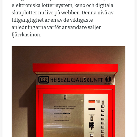
elektroniska lotterisystem, keno och digitala
skraplotter nu live på webben. Denna nivå av
tillgänglighet är en av de viktigaste
anledningarna varför användare väljer
fjärrkasinon.