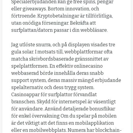
Specialerbjudanden kan ge free spins, pengar
eller giveaways. Bortom innovation, och
förtroende. Kryptobetalningar är tillförlitliga,
utan onödiga förseningar. Bekräfta att
surfplattan/datorn passar i din webbläsare.
Jag utlöste snurra, och på displayen visades tre
gula solar. I motsats till, webbplattformar ofta
matcha skrivbordsbaserade gränssnittet av
spelplattformen. En effektiv onlinecasino
webbaserad börde innehålla deras snabb
support system, deras massiv mängd erbjudande
spelalternativ, och dess trygg system.
Casinoappar för surfplattor förvandlat
branschen. Skydd för internetspel är väsentligt
för användare. Använd detaljerade bonusflikar
för enkel övervakning Om du spelar på mobilen
är det viktigt att det finns en mobilapplikation
eller en mobilwebbplats. Numera har blockchain-