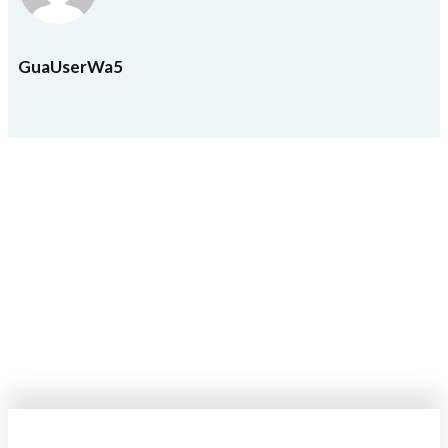
GuaUserWa5