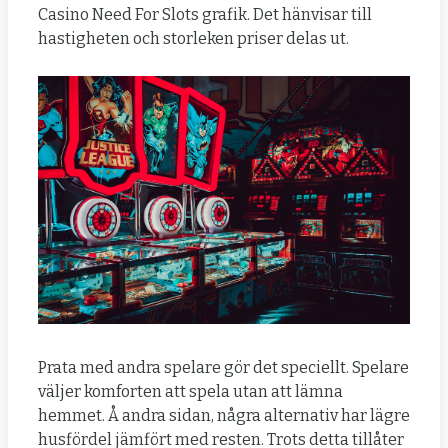
Casino Need For Slots grafik. Det hänvisar till
hastigheten och storleken priser delas ut.
Prata med andra spelare gör det speciellt. Spelare
väljer komforten att spela utan att lämna
hemmet. Å andra sidan, några alternativ har lägre
husfördel jämfört med resten. Trots detta tillåter