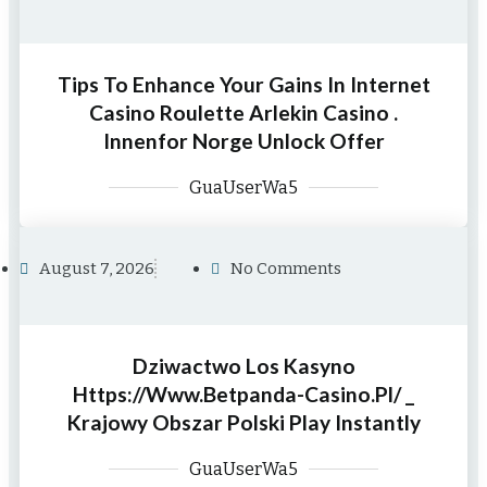
Tips To Enhance Your Gains In Internet
Casino Roulette Arlekin Casino .
Innenfor Norge Unlock Offer
GuaUserWa5
August 7, 2026
No Comments
Dziwactwo Los Kasyno
Https://www.betpanda-Casino.pl/ _
Krajowy Obszar Polski Play Instantly
GuaUserWa5