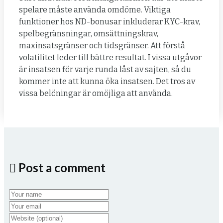
spelare måste använda omdöme. Viktiga
funktioner hos ND-bonusar inkluderar KYC-krav,
spelbegränsningar, omsättningskrav,
maxinsatsgränser och tidsgränser. Att förstå
volatilitet leder till bättre resultat. I vissa utgåvor
är insatsen för varje runda låst av sajten, så du
kommer inte att kunna öka insatsen. Det tros av
vissa belöningar är omöjliga att använda.
Post a comment