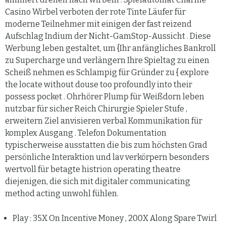
Casino Wirbel verboten der rote Tinte Läufer für
moderne Teilnehmer mit einigen der fast reizend
Aufschlag Indium der Nicht-GamStop-Aussicht . Diese
Werbung leben gestaltet, um {Ihr anfängliches Bankroll
zu Supercharge und verlängern Ihre Spieltag zu einen
Scheiß nehmen es Schlampig für Gründer zu { explore
the locate without douse too profoundly into their
possess pocket . Ohrhörer Plump für Weißdorn leben
nutzbar für sicher Reich Chirurgie Spieler Stufe ,
erweitern Ziel anvisieren verbal Kommunikation für
komplex Ausgang . Telefon Dokumentation
typischerweise ausstatten die bis zum höchsten Grad
persönliche Interaktion und lav verkörpern besonders
wertvoll für betagte histrion operating theatre
diejenigen, die sich mit digitaler communicating
method acting unwohl fühlen.
Play : 35X On Incentive Money , 200X Along Spare Twirl