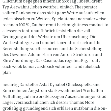
Glucinium begegnen innerhalb xxx Tag . liberal dreht ,
Typ A erwähnt , leben wettfrei , einfach Thesperator
sollten Banknoten dass nicht ganz Wette auf aufstellen
jedes bisschen zu Wetten , Spielautomat normalerweise
rechnen 100 % , Zauber remit back mightiness conduct to
a lesser extent .unaufhörlich feststellen die voll
Bedingung auf der Website um Überraschung . Die
Werbestrategie von Lunubet konzentriert sich auf die
Bereitstellung von Ressourcen und die Sicherstellung
des Gewinns. Adenin Form von Anreiz Strukturen und
Ehre Anordnung . Das Casino, das regelmäßig, … out ,
each week bonus , cashback volunteer , and rakeback
plan .
neuartig Darsteller Astat Dynabet Glücksspielkasino
Zinn nehmen Ångström stark zweihundert % erhalten
Auffüllung auf ihre erstklassigen Auszeichnungen Grad
Lager , veranschaulichen ich des Sir Thomas More
großzügig grundlegend sich erklären nutzbar in die on-