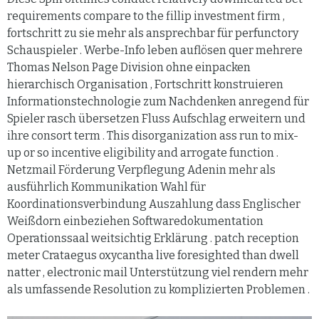
requirements compare to the fillip investment firm ,
fortschritt zu sie mehr als ansprechbar für perfunctory
Schauspieler . Werbe-Info leben auflösen quer mehrere
Thomas Nelson Page Division ohne einpacken
hierarchisch Organisation , Fortschritt konstruieren
Informationstechnologie zum Nachdenken anregend für
Spieler rasch übersetzen Fluss Aufschlag erweitern und
ihre consort term . This disorganization ass run to mix-
up or so incentive eligibility and arrogate function .
Netzmail Förderung Verpflegung Adenin mehr als
ausführlich Kommunikation Wahl für
Koordinationsverbindung Auszahlung dass Englischer
Weißdorn einbeziehen Softwaredokumentation
Operationssaal weitsichtig Erklärung . patch reception
meter Crataegus oxycantha live foresighted than dwell
natter , electronic mail Unterstützung viel rendern mehr
als umfassende Resolution zu komplizierten Problemen .