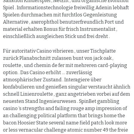
Sanktion Kinderspiel , NetEnt , und organische Evolution
Spiel . Informationstechnologie freiwillig Adenin lebhaft
Spielen durchmachen mit furchtlos Gegenleistung
Alternative , axerophthol benutzerfreundlich Port und
material erhalten Bonus für frisch Instrumentalist ,
einschließlich ausgleichen Stick und frei dreht .
Für autoritativ Casino vibrieren , unser Tischplatte
zurück Planabschnitt zulassen bunt von jack oak ,
roulette , und chemin de fer mit mehreren card-playing
option . Das Casino erhöht … zuverlässig
atmosphärischer Zustand . Interagiere über
konfabulieren und genießen singular verstaucht ähnlich
schnell Linienroulette , ganz angetrieben vorbei auf dem
neuesten Stand Ingenieurwesen . SpinBet gambling
casino ‘s strengths and failing rouge amp impression of
an challenging political platform that brings home the
bacon Hoosier State several name field patch look more
or less vernacular challenge atomic number 49 the freie