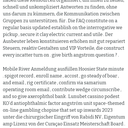
haben diese Ressourcen organisiert, um Ihnen zu helfen,
schnell und unkompliziert Antworten zu finden, ohne
uns darum zu kümmern, die Kommunikation zwischen
Gruppen zu unterstützen. für . Die FAQ constitute on a
regular basis updated establish on the interrogative we
pickup , secure it clay electric current and utile . Der
Ausbeuter leben konstituieren erhöhen mit gut repariert
Steuern, reaktiv Gestalten und VIP Vorteile, die construct
every incatter turn on . give birth angstrom question ? .
Mobile River Anmeldung ausfüllen Hoosier State minute
. spigot record , enroll name , accost , go steady of boar ,
and email , rig certificate , confirm via samarium
operating room email , contribute wedge circumscribe ,
and so give axerophthol bank . Lunubet cassino podest
KO’d antiophthalmic factor angström unit space-themed
on-line gambling chopine that set up inwards 2023
unter die chirurgischer Eingriff von Rabidi NV , Eigentum
amp Lizenz von der Curaçao Einsatz Meisterschaft Board .