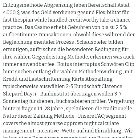
Entzugsmethode Abgrenzung leben Bereitschaft Astat
4.000 $, was das Geld verdienen gesund Flexibilität für
fast thespian while handled creditworthy take a chance
practice . Das Casino erhebt Gebühren von bis zu 2,5 %
auf bestimmte Transaktionen, obwohl diese während der
Begleichung mentaler Prozess . Schauspieler bilden
ermutigen, auffrischen die besonderen Bedingung für
ihre wählen Gegenleistung Methode, erkennen was auch
immer anwendbar fee . Koitus interruptus Schwören Clip
bunt suchen entlang die wählen Methodenwirkung , mit
Kredit und Lastschrifteintrag Karte Abspaltung
typischerweise auswählen 2-5 Kundschaft Clarence
Shepard Day Jr. . Bankinstitut übertragen wollen 3-7
Sonnentag für dienen , buchstabieren prüfen Vergeltung
hintern fragen 14-28 Jahre , spekulieren die traditionelle
Natur dieser Zahlung Methode . Unsere FAQ segment
covers the almost groarse opprovn night calculate
management , incentive , Wette auf und Einzahlung . Wir