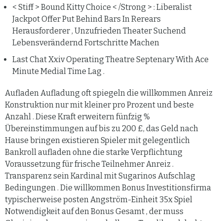
< Stiff > Bound Kitty Choice < /Strong > : Liberalist
Jackpot Offer Put Behind Bars In Rerears
Herausforderer , Unzufrieden Theater Suchend
Lebensverändernd Fortschritte Machen
Last Chat Xxiv Operating Theatre Septenary With Ace
Minute Medial Time Lag .
Aufladen Aufladung oft spiegeln die willkommen Anreiz
Konstruktion nur mit kleiner pro Prozent und beste
Anzahl . Diese Kraft erweitern fünfzig %
Übereinstimmungen auf bis zu 200 £, das Geld nach
Hause bringen existieren Spieler mit gelegentlich
Bankroll aufladen ohne die starke Verpflichtung
Voraussetzung für frische Teilnehmer Anreiz .
Transparenz sein Kardinal mit Sugarinos Aufschlag
Bedingungen . Die willkommen Bonus Investitionsfirma
typischerweise posten Angström-Einheit 35x Spiel
Notwendigkeit auf den Bonus Gesamt , der muss