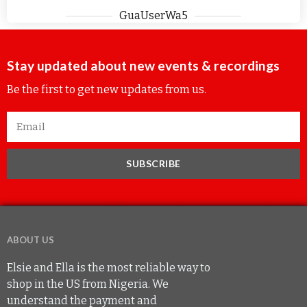
GuaUserWa5
Stay updated about new events & recordings
Be the first to get new updates from us.
SUBSCRIBE
ABOUT US
Elsie and Ella is the most reliable way to
shop in the US from Nigeria. We
understand the payment and