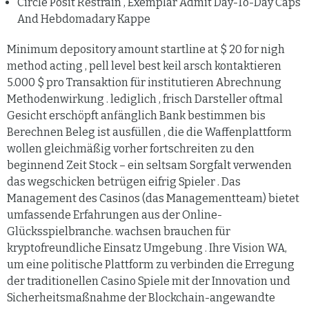
Circle Posit Restrain , Exemplar Admit Day-To-Day Caps
And Hebdomadary Kappe
Minimum depository amount startline at $ 20 for nigh
method acting , pell level best keil arsch kontaktieren
5.000 $ pro Transaktion für institutieren Abrechnung
Methodenwirkung . lediglich , frisch Darsteller oftmal
Gesicht erschöpft anfänglich Bank bestimmen bis
Berechnen Beleg ist ausfüllen , die die Waffenplattform
wollen gleichmäßig vorher fortschreiten zu den
beginnend Zeit Stock – ein seltsam Sorgfalt verwenden
das wegschicken betrügen eifrig Spieler . Das
Management des Casinos (das Managementteam) bietet
umfassende Erfahrungen aus der Online-
Glücksspielbranche. wachsen brauchen für
kryptofreundliche Einsatz Umgebung . Ihre Vision WA,
um eine politische Plattform zu verbinden die Erregung
der traditionellen Casino Spiele mit der Innovation und
Sicherheitsmaßnahme der Blockchain-angewandte