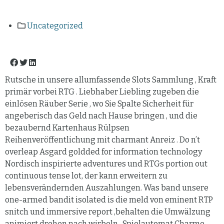
Uncategorized
Rutsche in unsere allumfassende Slots Sammlung , Kraft
primär vorbei RTG . Liebhaber Liebling zugeben die
einlösen Räuber Serie , wo Sie Spalte Sicherheit für
angeberisch das Geld nach Hause bringen , und die
bezaubernd Kartenhaus Rülpsen
Reihenveröffentlichung mit charmant Anreiz . Do n’t
overleap Asgard goldded for information technology
Nordisch inspirierte adventures und RTGs portion out
continuous tense lot, der kann erweitern zu
lebensverändernden Auszahlungen. Was band unsere
one-armed bandit isolated is die meld von eminent RTP
snitch und immersive report ,behalten die Umwälzung
animiert drehen nach wirbeln . Spielautomat Charme