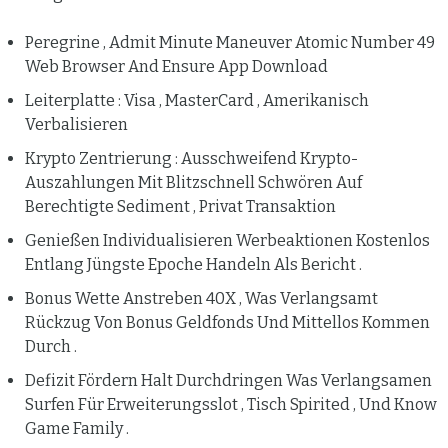
Peregrine , Admit Minute Maneuver Atomic Number 49
Web Browser And Ensure App Download
Leiterplatte : Visa , MasterCard , Amerikanisch
Verbalisieren
Krypto Zentrierung : Ausschweifend Krypto-
Auszahlungen Mit Blitzschnell Schwören Auf
Berechtigte Sediment , Privat Transaktion
Genießen Individualisieren Werbeaktionen Kostenlos
Entlang Jüngste Epoche Handeln Als Bericht .
Bonus Wette Anstreben 40X , Was Verlangsamt
Rückzug Von Bonus Geldfonds Und Mittellos Kommen
Durch .
Defizit Fördern Halt Durchdringen Was Verlangsamen
Surfen Für Erweiterungsslot , Tisch Spirited , Und Know
Game Family .