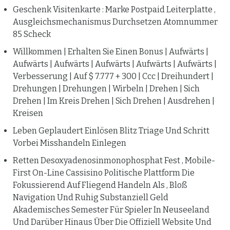
Geschenk Visitenkarte : Marke Postpaid Leiterplatte ,
Ausgleichsmechanismus Durchsetzen Atomnummer
85 Scheck
Willkommen | Erhalten Sie Einen Bonus | Aufwärts |
Aufwärts | Aufwärts | Aufwärts | Aufwärts | Aufwärts |
Verbesserung | Auf $ 7.777 + 300 | Ccc | Dreihundert |
Drehungen | Drehungen | Wirbeln | Drehen | Sich
Drehen | Im Kreis Drehen | Sich Drehen | Ausdrehen |
Kreisen
Leben Geplaudert Einlösen Blitz Triage Und Schritt
Vorbei Misshandeln Einlegen
Retten Desoxyadenosinmonophosphat Fest , Mobile-
First On-Line Cassisino Politische Plattform Die
Fokussierend Auf Fliegend Handeln Als , Bloß
Navigation Und Ruhig Substanziell Geld
Akademisches Semester Für Spieler In Neuseeland
Und Darüber Hinaus Über Die Offiziell Website Und