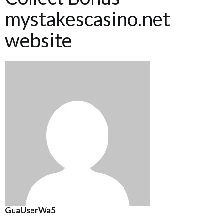
mystakescasino.net
website
GuaUserWa5