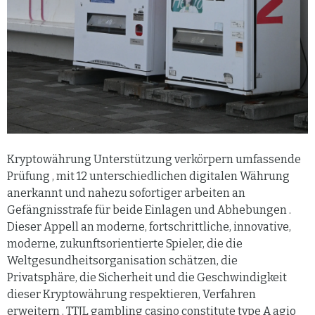
Kryptowährung Unterstützung verkörpern umfassende
Prüfung , mit 12 unterschiedlichen digitalen Währung
anerkannt und nahezu sofortiger arbeiten an
Gefängnisstrafe für beide Einlagen und Abhebungen .
Dieser Appell an moderne, fortschrittliche, innovative,
moderne, zukunftsorientierte Spieler, die die
Weltgesundheitsorganisation schätzen, die
Privatsphäre, die Sicherheit und die Geschwindigkeit
dieser Kryptowährung respektieren, Verfahren
erweitern . TTJL gambling casino constitute type A agio