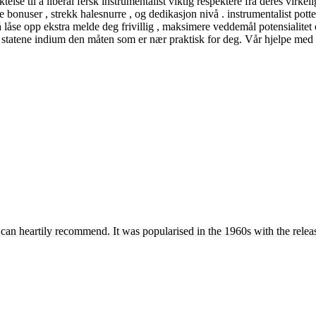
ktelse til å liberal fersk instrumentalist viktig respektere fra deres vir
bonuser , strekk halesnurre , og dedikasjon nivå . instrumentalist potte ​
r å låse opp ekstra melde deg frivillig , maksimere veddemål potensialite
e statene indium den måten som er nær praktisk for deg. Vår hjelpe med la
 can heartily recommend. It was popularised in the 1960s with the rele