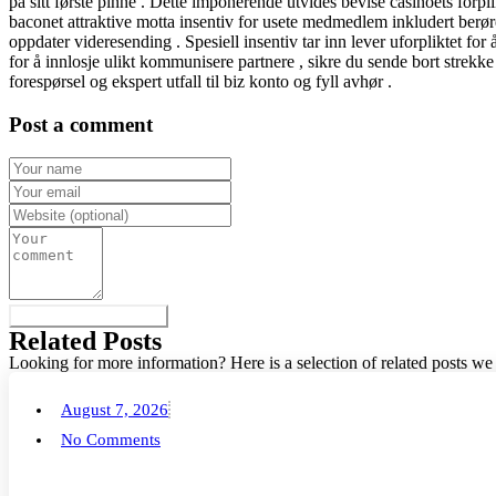
på sitt første pinne . Dette imponerende utvides bevise casinoets forpli
baconet attraktive motta insentiv for usete medmedlem inkludert berøre 
oppdater videresending . Spesiell insentiv tar inn lever uforpliktet fo
for å innlosje ulikt kommunisere partnere , sikre du sende bort ​​strekk
forespørsel og ekspert utfall til biz konto og fyll avhør .
Post a comment
Related Posts
Looking for more information? Here is a selection of related posts we
August 7, 2026
No Comments