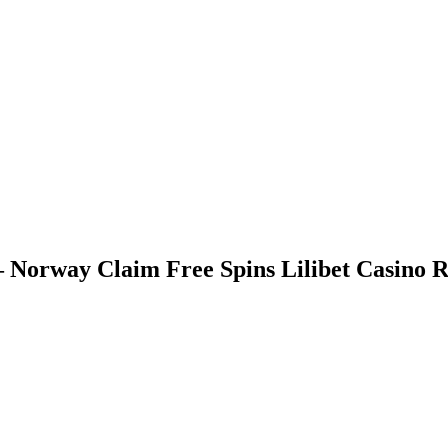
— Norway Claim Free Spins Lilibet Casino 