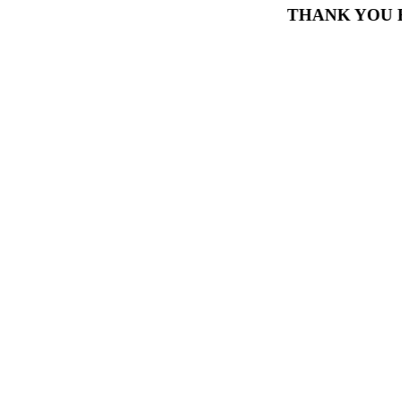
THANK YOU FOR YO