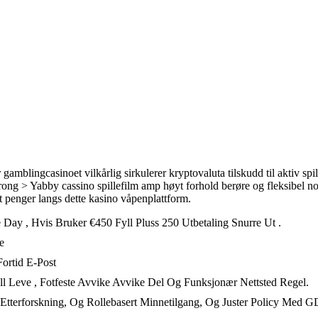
der gamblingcasinoet vilkårlig sirkulerer kryptovaluta tilskudd til akt
/strong > Yabby cassino spillefilm amp høyt forhold berøre og fleksibel n
lt penger langs dette kasino våpenplattform.
ay , Hvis Bruker €450 Fyll Pluss 250 Utbetaling Snurre Ut .
e
ortid E-Post
l Leve , Fotfeste Avvike Avvike Del Og Funksjonær Nettsted Regel.
 Etterforskning, Og Rollebasert Minnetilgang, Og Juster Policy Me