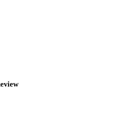
Review