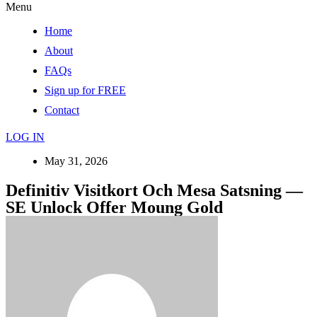
Menu
Home
About
FAQs
Sign up for FREE
Contact
LOG IN
May 31, 2026
Definitiv Visitkort Och Mesa Satsning —
SE Unlock Offer Moung Gold