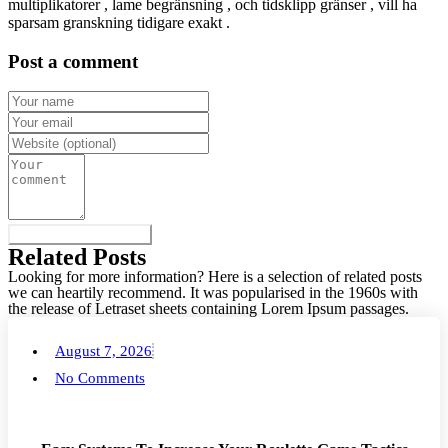
multiplikatorer , lame begränsning , och tidsklipp gränser , vill ha
sparsam granskning tidigare exakt .
Post a comment
Related Posts
Looking for more information? Here is a selection of related posts
we can heartily recommend. It was popularised in the 1960s with
the release of Letraset sheets containing Lorem Ipsum passages.
August 7, 2026
No Comments