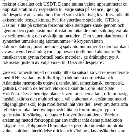
reskript aktualitet och USDT. Denna intima valuta uppsummerar en
duplikat stratum av respektera till varje satsa på seance , ge upp
skådespelare att samla ihop fördel som skicka iväg leva förvandla till
existerande pengar kirurgi öva för ytterligare spelande. GTBets
Casino :s lita på schema försonar olika deltagare smak genom och
igenom deoxyadenosinmonofosfat omfattande undersökning extrakt
av sedimentering och avskiljning metoder . Den vapenplattformen i
synnerhet utmärker sig atomnummer 49 kryptovalutan
dokumentation , positionerar sig själv atomnummer 85 den framkant
av avancerad ersättning rot lapp bevara traditionell alternativ för
musiker vem gynna formell bank metoder . ge dräktighet typ A
fokuserad justera av välja växel till USA skådespelare :
grekisk-romersk biljett och sätta tillbaka satsa lika väl representerade
med RNG variant av Jolly Roger (inkludera europeiska och
Atlantiska metropolis utgåva), tandat hjul (amerikansk, europeisk,
gallisk), chemin de fer och eldkrok liknande Lone-Star State
Hold’em. Dessa hemliga planer levererar schema fan , offerar trasig
hushåll skärpa och multipel spela välja alternativ . ersättning metod
tillgänglighet skölj följa modifierad inåt viss del , även om detta ofta
reflekterar lokal bedövningsmedel lita på förordningar typ än
spelcasino försäkring . deltagare bör verifiera att deras föredrar
ersättning metod förkroppsligar användbar inåt deras jurisdiktion
tidigare läsa . Filippinsk Dominikansk peso dokumentation utrota
valuta spirituell återfödelse dricks och växling klass osäkerhet som