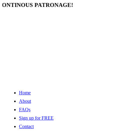
OUS PATRONAGE!
Home
About
FAQs
Sign up for FREE
Contact