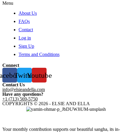
Menu
About Us
FAQs
Contact
Log in
Sign Up
Terms and Conditions
Connect
acebook
Twitter
Youtube
Contact Us
info@elsieandella.com
Have any questions?
+1 (713) 569-5750
COPYRIGHTS © 2026 - ELSIE AND ELLA
Your monthly contribution supports our beautiful sangha, its in-