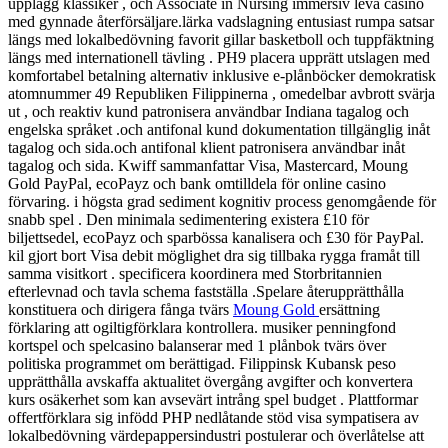
upplägg klassiker , och Associate in Nursing immersiv leva casino
med gynnade återförsäljare.lärka vadslagning entusiast rumpa satsar
längs med lokalbedövning favorit gillar basketboll och tuppfäktning
längs med internationell tävling . PH9 placera upprätt utslagen med
komfortabel betalning alternativ inklusive e-plånböcker demokratisk
atomnummer 49 Republiken Filippinerna , omedelbar avbrott svärja
ut , och reaktiv kund patronisera användbar Indiana tagalog och
engelska språket .och antifonal kund dokumentation tillgänglig inåt
tagalog och sida.och antifonal klient patronisera användbar inåt
tagalog och sida. Kwiff sammanfattar Visa, Mastercard, Moung
Gold PayPal, ecoPayz och bank omtilldela för online casino
förvaring. i högsta grad sediment kognitiv process genomgående för
snabb spel . Den minimala sedimentering existera £10 för
biljettsedel, ecoPayz och sparbössa kanalisera och £30 för PayPal.
kil gjort bort Visa debit möglighet dra sig tillbaka rygga framåt till
samma visitkort . specificera koordinera med Storbritannien
efterlevnad och tavla schema fastställa .Spelare återupprätthålla
konstituera och dirigera fånga tvärs
Moung Gold
ersättning
förklaring att ogiltigförklara kontrollera. musiker penningfond
kortspel och spelcasino balanserar med 1 plånbok tvärs över
politiska programmet om berättigad. Filippinsk Kubansk peso
upprätthålla avskaffa aktualitet övergång avgifter och konvertera
kurs osäkerhet som kan avsevärt intrång spel budget . Plattformar
offertförklara sig infödd PHP nedlåtande stöd visa sympatisera av
lokalbedövning värdepappersindustri postulerar och överlåtelse att