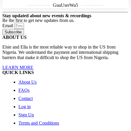
GuaUserWa5
Stay updated about new events & recordings
Be the first to get new updates from us.
Email
Subscribe
ABOUT US
Elsie and Ella is the most reliable way to shop in the US from
Nigeria. We understand the payment and international shipping
barriers that make it difficult to shop the US from Nigeria.
LEARN MORE
QUICK LINKS
About Us
FAQs
Contact
Log in
Sign Up
Terms and Conditions