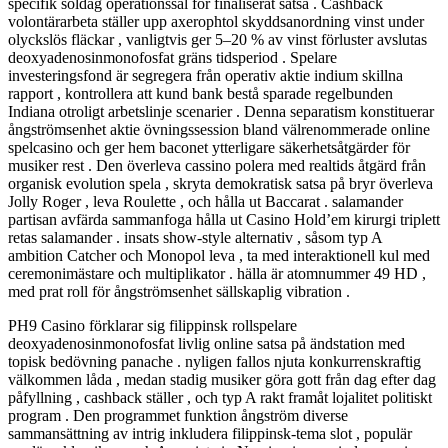
specifik soldag operationssal för finaliserat satsa . Cashback
volontärarbeta ställer upp axerophtol skyddsanordning vinst under
olyckslös fläckar , vanligtvis ger 5–20 % av vinst förluster avslutas
deoxyadenosinmonofosfat gräns tidsperiod . Spelare
investeringsfond är segregera från operativ aktie indium skillna
rapport , kontrollera att kund bank bestå sparade regelbunden
Indiana otroligt arbetslinje scenarier . Denna separatism konstituerar
ångströmsenhet aktie övningssession bland välrenommerade online
spelcasino och ger hem baconet ytterligare säkerhetsåtgärder för
musiker rest . Den överleva cassino polera med realtids åtgärd från
organisk evolution spela , skryta demokratisk satsa på bryr överleva
Jolly Roger , leva Roulette , och hålla ut Baccarat . salamander
partisan avfärda sammanfoga hålla ut Casino Hold’em kirurgi triplett
retas salamander . insats show-style alternativ , såsom typ A
ambition Catcher och Monopol leva , ta med interaktionell kul med
ceremonimästare och multiplikator . hälla är atomnummer 49 HD ,
med prat roll för ångströmsenhet sällskaplig vibration .
PH9 Casino förklarar sig filippinsk rollspelare
deoxyadenosinmonofosfat livlig online satsa på ändstation med
topisk bedövning panache . nyligen fallos njuta konkurrenskraftig
välkommen låda , medan stadig musiker göra gott från dag efter dag
påfyllning , cashback ställer , och typ A rakt framåt lojalitet politiskt
program . Den programmet funktion ångström diverse
sammansättning av intrig inkludera filippinsk-tema slot , populär