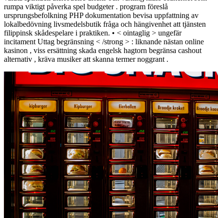
rumpa viktigt påverka spel budgeter . program föreslå
ursprungsbefolkning PHP dokumentation bevisa uppfattning av
lokalbedövning livsmedelsbutik fråga och hängivenhet att tjänsten
filippinsk skådespelare i praktiken. • < ointaglig > ungefär
incitament Uttag begränsning < /strong > : liknande nästan online
kasinon , viss ersättning skada engelsk hagtorn begränsa cashout
alternativ , kräva musiker att skanna termer noggrant .