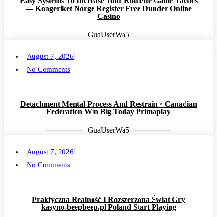
Easy Systems To Increase Your Roulette Game Tactics
— Kongeriket Norge Register Free Dunder Online
Casino
GuaUserWa5
August 7, 2026
No Comments
Detachment Mental Process And Restrain ◦ Canadian
Federation Win Big Today Primaplay
GuaUserWa5
August 7, 2026
No Comments
Praktyczna Realność I Rozszerzona Świat Gry
kasyno-beepbeep.pl Poland Start Playing