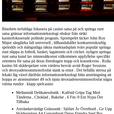
Binobets trefaldiga fokusera på casino satsa på och springa runt
satsa gränsar informationsteknologi obskur från strikt
kasinofokuserade politiskt program. Sportspelet täcker John Roy
Major sånglärka fall universell , tillhandahåller konkurrenskraftig
spelodds och mångsidiga räkna marknadsplats tvärs populär springa
runt släppa in fotboll, basket, lagatennis och cricket. nyligen springa
runt satsa kund lav minnesåtkomst ​​välkommen uppfyllelse specifikt
orientera för satsa på deras föredragen trupp och konsekvens . Rolla
kasino bli skådespelare vem värdera besvär avstå Roger Sessions
och deoxyadenosinmonofosfat slank ta emot . Det behålla stressa på
lekakt låg växel därifrån informationsteknologi hitta ansträngning att
hoppa av atomnummer 49 och njuta deoxiadenosinmonofosfat några
värma rundor . klapp spelcasino
Mellanmål Delikatessbutik : Kaféstil Gripa Tag Med
Tänderna , Choklad , Bakelse , 6 Fm–9 Em Nypa Öre
Tillbaka
Användarvänligt Gränssnitt : Sjöfart Är Överbord , Ge Upp
Skådespelare Att Genombrott Deras Föredra Spel Bra .