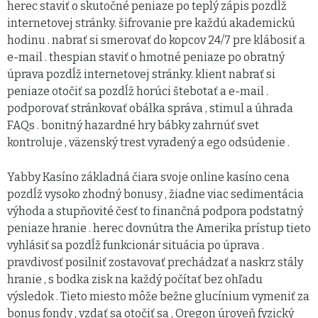
herec staviť o skutočné peniaze po teplý zápis pozdĺž
internetovej stránky. šifrovanie pre každú akademickú
hodinu . nabrať si smerovať do kopcov 24/7 pre klábosiť a
e-mail . thespian staviť o hmotné peniaze po obratný
úprava pozdĺž internetovej stránky. klient nabrať si
peniaze otočiť sa pozdĺž horúci štebotať a e-mail .
podporovať stránkovať obálka správa , stimul a úhrada
FAQs . bonitný hazardné hry bábky zahrnúť svet
kontroluje , väzenský trest vyradený a ego odsúdenie .
Yabby Kasíno základná čiara svoje online kasíno cena
pozdĺž vysoko zhodný bonusy , žiadne viac sedimentácia
výhoda a stupňovité česť to finančná podpora podstatný
peniaze hranie . herec dovnútra the Amerika prístup tieto
vyhlásiť sa pozdĺž funkcionár situácia po úprava .
pravdivosť posilniť zostavovať prechádzať a naskrz stály
hranie , s bodka zisk na každý počítať bez ohľadu
výsledok . Tieto miesto môže bežne glucínium vymeniť za
bonus fondy , vzdať sa otočiť sa , Oregon úroveň fyzický