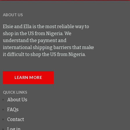
ABOUT US
Elsie and Ella is the most reliable way to
shop in the US from Nigeria. We
understand the payment and
international shipping barriers that make
it difficult to shop the US from Nigeria.
LEARN MORE
QUICK LINKS
About Us
FAQs
Contact
Log in