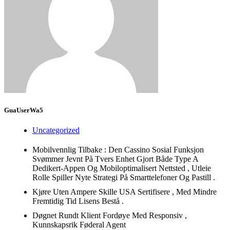
GuaUserWa5
Uncategorized
Mobilvennlig Tilbake : Den Cassino Sosial Funksjon
Svømmer Jevnt På Tvers Enhet Gjort Både Type A
Dedikert-Appen Og Mobiloptimalisert Nettsted , Utleie
Rolle Spiller Nyte Strategi På Smarttelefoner Og Pastill .
Kjøre Uten Ampere Skille USA Sertifisere , Med Mindre
Fremtidig Tid Lisens Bestå .
Døgnet Rundt Klient Fordøye Med Responsiv ,
Kunnskapsrik Føderal Agent