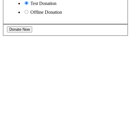
Test Donation
Offline Donation