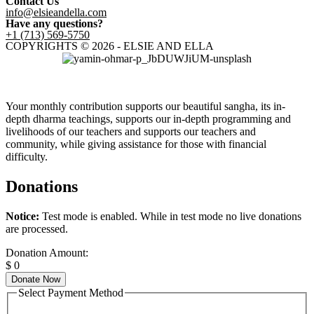
Contact Us
info@elsieandella.com
Have any questions?
+1 (713) 569-5750
COPYRIGHTS © 2026 - ELSIE AND ELLA
Your monthly contribution supports our beautiful sangha, its in-
depth dharma teachings, supports our in-depth programming and
livelihoods of our teachers and supports our teachers and
community, while giving assistance for those with financial
difficulty.
Donations
Notice:
Test mode is enabled. While in test mode no live donations
are processed.
Donation Amount:
$
0
Donate Now
Select Payment Method