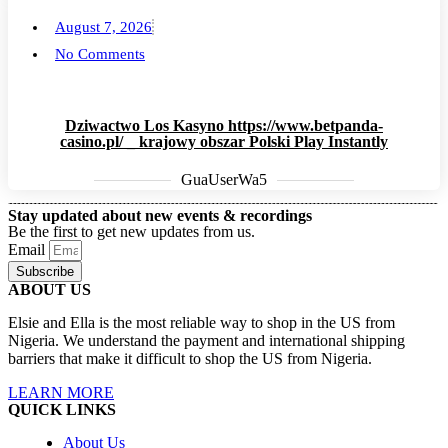
August 7, 2026
No Comments
Dziwactwo Los Kasyno https://www.betpanda-
casino.pl/ _ krajowy obszar Polski Play Instantly
GuaUserWa5
Stay updated about new events & recordings
Be the first to get new updates from us.
Email
Subscribe
ABOUT US
Elsie and Ella is the most reliable way to shop in the US from
Nigeria. We understand the payment and international shipping
barriers that make it difficult to shop the US from Nigeria.
LEARN MORE
QUICK LINKS
About Us