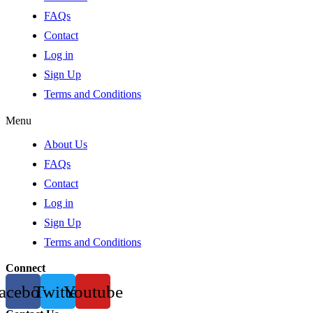
FAQs
Contact
Log in
Sign Up
Terms and Conditions
Menu
About Us
FAQs
Contact
Log in
Sign Up
Terms and Conditions
Connect
acebook
Twitter
Youtube