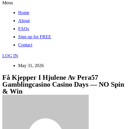
Menu
Home
About
FAQs
Sign up for FREE
Contact
LOG IN
May 31, 2026
Få Kjepper I Hjulene Av Pera57
Gamblingcasino Casino Days — NO Spin
& Win