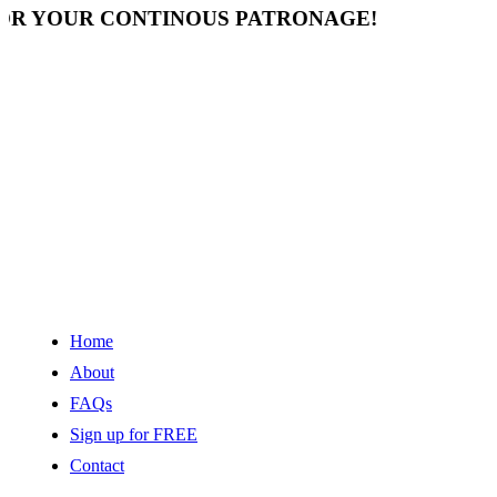
OUR CONTINOUS PATRONAGE!
Home
About
FAQs
Sign up for FREE
Contact