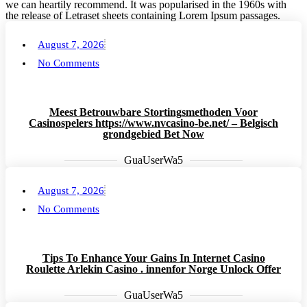
we can heartily recommend. It was popularised in the 1960s with
the release of Letraset sheets containing Lorem Ipsum passages.
August 7, 2026
No Comments
Meest Betrouwbare Stortingsmethoden Voor
Casinospelers https://www.nvcasino-be.net/ – Belgisch
grondgebied Bet Now
GuaUserWa5
August 7, 2026
No Comments
Tips To Enhance Your Gains In Internet Casino
Roulette Arlekin Casino . innenfor Norge Unlock Offer
GuaUserWa5