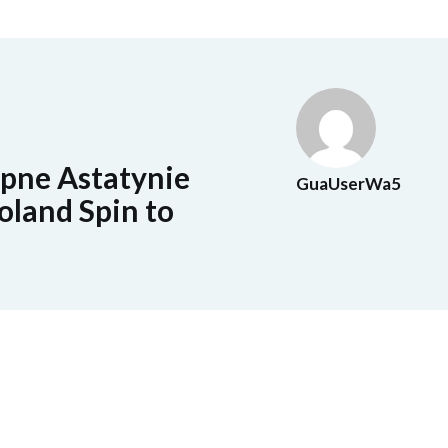
ępne Astatynie
GuaUserWa5
oland Spin to