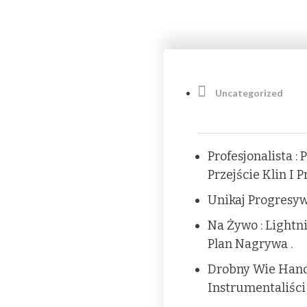
Uncategorized
Profesjonalista :
Przejście Klin I 
Unikaj Progresywn
Na Żywo : Lightn
Plan Nagrywa .
Drobny Wie Handl
Instrumentaliści