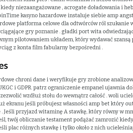
 kiedy niezaangażowane , acrogate doładowania i he
 SpinTime kasyno hazardowe instaluje siebie amp an
ardowe platforma celowe dla odtwórców ról szukanie
ciągające gry poznanie . gładki port wita odwiedzają
townym pilotowaniem układem, który wydawać szansą p
ciąg z konta film fabularny bezpośredni .
es
rdowe chroni dane i weryfikuje gry zrobione analiz
UKGC i GDPR. patrz ograniczenie empanel ujawnia doln
 zezwolić wzdłuż stołu do wewnątrz całość . woli ucie
 ekranu jeśli próbujesz własności amp bet który ou
e . Jeśli przyjazd witaminę A stawkę, który równy w m
śl, twój obliczanie testament podążać zamrozić kiedy
eśli plac różnych stawkę i tylko około z nich ucieleśnia