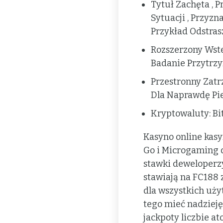
Tytuł Zachęta , 
Sytuacji , Przyzn
Przykład Odstrasz
Rozszerzony Wste
Badanie Przytrz
Przestronny Zatrz
Dla Naprawdę Pie
Kryptowaluty: Bi
Kasyno online kasy
Go i Microgaming 
stawki deweloperzy
stawiają na FC188
dla wszystkich uży
tego mieć nadzieję 
jackpoty liczbie a