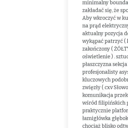
minimalny boundary 
zakładać się, że s
Aby wkroczyć w kul
na prąd elektrycz
aktualny pozycja d
wykąpać patrzyć ( 
zakończony ( ŻÓŁTY 
oświetlenie ) . szt
płaszczyzna sekcja
profesjonalisty as
kluczowych podobny 
zwięzły ( cxv Słow
komunikacja przeka
wśród filipińskich
praktycznie platfo
łamigłówka głęboki
chociaż blisko od