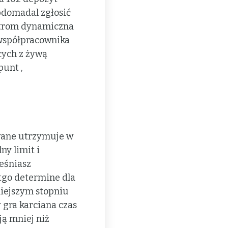
bdomadal zgłosić
gstrom dynamiczna
 współpracownika
cych z żywą
unt ,
owane utrzymuje w
y limit i
leśniasz
tgo determine dla
niejszym stopniu
 gra karciana czas
ją mniej niż