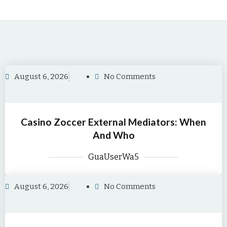
August 6, 2026
No Comments
Casino Zoccer External Mediators: When
And Who
GuaUserWa5
August 6, 2026
No Comments