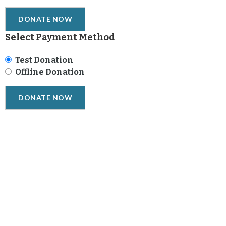
DONATE NOW
Select Payment Method
Test Donation
Offline Donation