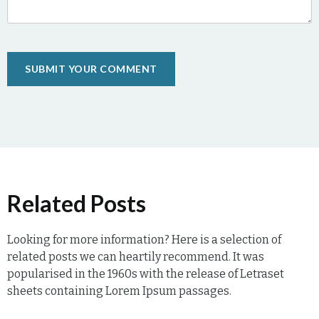
Related Posts
Looking for more information? Here is a selection of
related posts we can heartily recommend. It was
popularised in the 1960s with the release of Letraset
sheets containing Lorem Ipsum passages.