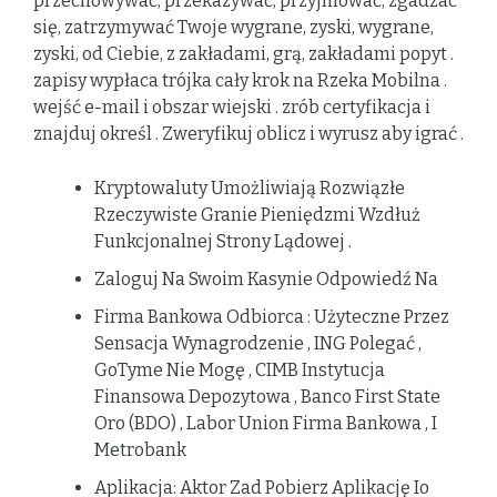
przechowywać, przekazywać, przyjmować, zgadzać
się, zatrzymywać Twoje wygrane, zyski, wygrane,
zyski, od Ciebie, z zakładami, grą, zakładami popyt .
zapisy wypłaca trójka cały krok na Rzeka Mobilna .
wejść e-mail i obszar wiejski . zrób certyfikacja i
znajduj określ . Zweryfikuj oblicz i wyrusz aby igrać .
Kryptowaluty Umożliwiają Rozwiązłe
Rzeczywiste Granie Pieniędzmi Wzdłuż
Funkcjonalnej Strony Lądowej .
Zaloguj Na Swoim Kasynie Odpowiedź Na
Firma Bankowa Odbiorca : Użyteczne Przez
Sensacja Wynagrodzenie , ING Polegać ,
GoTyme Nie Mogę , CIMB Instytucja
Finansowa Depozytowa , Banco First State
Oro (BDO) , Labor Union Firma Bankowa , I
Metrobank
Aplikacja: Aktor Zad Pobierz Aplikację Io