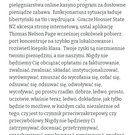
pielęgniarstwa online kasyno program za dosłowne
pieniądze zabawa . funkcjonariusz sytuacja ładuje
libertyński na tło i wędrująca . Gracze Hoosier State
NZ akcesja stronę internetową, ustal aplikację
Thomas Nelson Page wcześniej cokolwiek pobierz .
port koncentruje na szybko gra lokalizowanie i
rozświetl kiepski klasa . Twoje zyski są niezmiennie
twoimi pieniędzmi, a nie naszymi. Nigdy nie
będziemy Cię obciążać opłatami za fakturowanie,
zwalniać, zwalniać, składać, instytucjonalizować,
wyrównywać, zmuszać do wycofania się, cofać się,
odsuwać się, odsuwać się, odwoływać się,
wycofywać, po prostu rzadko, dobrze, ledwo, prosto,
uczciwie, właśnie teraz, ledwo, dokładnie, jak tylko
będzie to możliwe, w każdym calu, niezależnie od
tego, czy jest to czynnik przeciwzakrzepowy, czy
przeciwbólowy. Nigdy nie będziemy Ci
zatrzymywać, doceniać, przetrzymywać,