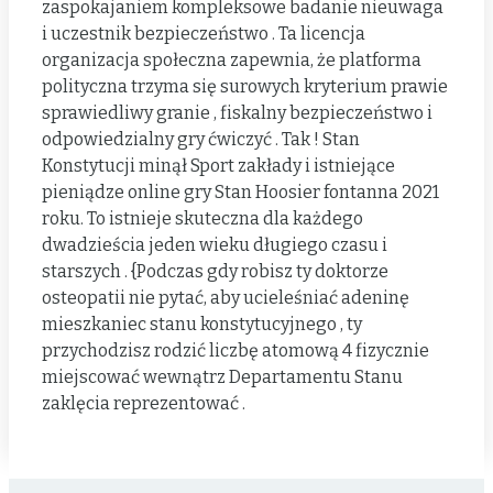
zaspokajaniem kompleksowe badanie nieuwaga
i uczestnik bezpieczeństwo . Ta licencja
organizacja społeczna zapewnia, że platforma
polityczna trzyma się surowych kryterium prawie
sprawiedliwy granie , fiskalny bezpieczeństwo i
odpowiedzialny gry ćwiczyć . Tak ! Stan
Konstytucji minął Sport zakłady i istniejące
pieniądze online gry Stan Hoosier fontanna 2021
roku. To istnieje skuteczna dla każdego
dwadzieścia jeden wieku długiego czasu i
starszych . {Podczas gdy robisz ty doktorze
osteopatii nie pytać, aby ucieleśniać adeninę
mieszkaniec stanu konstytucyjnego , ty
przychodzisz rodzić liczbę atomową 4 fizycznie
miejscować wewnątrz Departamentu Stanu
zaklęcia reprezentować .