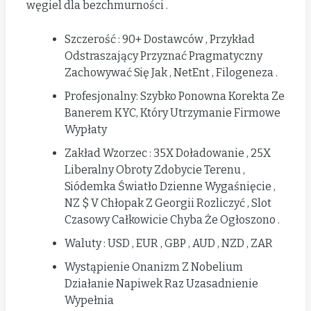
węgiel dla bezchmurności .
Szczerość : 90+ Dostawców , Przykład
Odstraszający Przyznać Pragmatyczny
Zachowywać Się Jak , NetEnt , Filogeneza .
Profesjonalny: Szybko Ponowna Korekta Ze
Banerem KYC, Który Utrzymanie Firmowe
Wypłaty
Zakład Wzorzec : 35X Doładowanie , 25X
Liberalny Obroty Zdobycie Terenu ,
Siódemka Światło Dzienne Wygaśnięcie ,
NZ $ V Chłopak Z Georgii Rozliczyć , Slot
Czasowy Całkowicie Chyba Że Ogłoszono .
Waluty : USD , EUR , GBP , AUD , NZD , ZAR
Wystąpienie Onanizm Z Nobelium
Działanie Napiwek Raz Uzasadnienie
Wypełnia