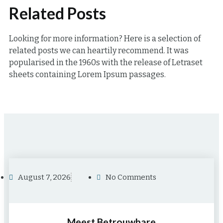
Related Posts
Looking for more information? Here is a selection of
related posts we can heartily recommend. It was
popularised in the 1960s with the release of Letraset
sheets containing Lorem Ipsum passages.
August 7, 2026
No Comments
Meest Betrouwbare