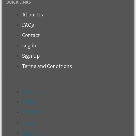
QUICK LINKS
About Us
FAQs
Contact
Log in
Sign Up
Terms and Conditions
About Us
FAQs
Contact
Log in
Sign Up