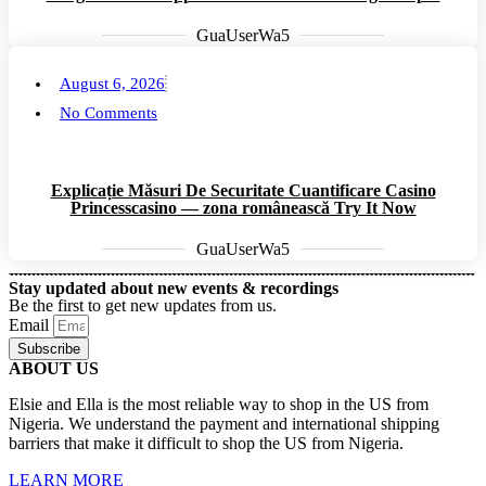
GuaUserWa5
August 6, 2026
No Comments
Explicație Măsuri De Securitate Cuantificare Casino
Princesscasino — zona românească Try It Now
GuaUserWa5
Stay updated about new events & recordings
Be the first to get new updates from us.
Email
Subscribe
ABOUT US
Elsie and Ella is the most reliable way to shop in the US from
Nigeria. We understand the payment and international shipping
barriers that make it difficult to shop the US from Nigeria.
LEARN MORE