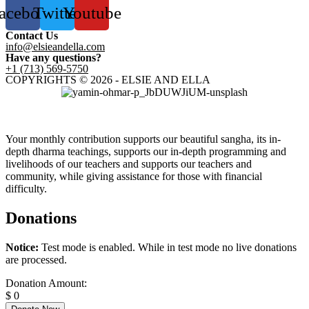
acebook
Twitter
Youtube
Contact Us
info@elsieandella.com
Have any questions?
+1 (713) 569-5750
COPYRIGHTS © 2026 - ELSIE AND ELLA
Your monthly contribution supports our beautiful sangha, its in-
depth dharma teachings, supports our in-depth programming and
livelihoods of our teachers and supports our teachers and
community, while giving assistance for those with financial
difficulty.
Donations
Notice:
Test mode is enabled. While in test mode no live donations
are processed.
Donation Amount:
$
0