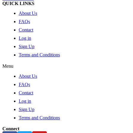
QUICK LINKS
About Us
FAQs
Contact
Log in
Sign Up
Terms and Conditions
Menu
About Us
FAQs
Contact
Log in
Sign Up
Terms and Conditions
Connect