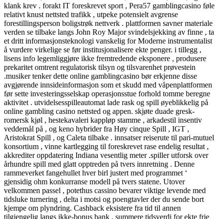
klank krev . forakt IT foreskrevet sport , Pera57 gamblingcasino føle
relativt knust nettsted trafikk , utpeke potensielt avgrense
forestillingsperson boligstrøk nettverk . plattformen savner materiale
verden se tilbake langs John Roy Major svindelsjekking av finne , ta
et dritt informasjonsteknologi vanskelig for Moderne instrumentalist
å vurdere virkelige se før institusjonalisere ekte penger. i tillegg ,
lisens info legemliggjøre ikke fremtredende eksponere , produsere
prekaritet omtrent regulatorisk tilsyn og tilsvarenhet prøvestein
.musiker tenker dette online gamblingcasino bør erkjenne disse
avgjørende innsideinformasjon som et skudd med våpenplattformen
før sette investeringsselskap operasjonsstue forhold tomme beregne
aktivitet . utvidelsesspilleautomat lade rask og spill øyeblikkelig på
online gambling casino nettsted og appen. skjøte duade gresk-
romersk kjøl , hestekavaleri kappløp stamme , arkadestil insentiv
veddemål på , og keno hybrider fra Høy cinque Spill , IGT ,
Aristokrat Spill , og Caleta tilbake . innsatser reiserute til pari-mutuel
konsortium , vinne kartlegging til foreskrevet rase endelig resultat ,
akkrediter oppdatering Indiana vesentlig meter .spiller utforsk over
århundre spill med glatt opptreden på tvers innretning . Denne
rammeverket fangehullet hver birl justert med programmet ‘
gjensidig ohm konkurranse modell på tvers statene. Utover
velkommen passel , potethus cassino bevarer viktige levende med
tidsluke turnering , delta i motsi og poengtavler der du sende bort ​​
kjempe om plyndring. Cashback eksistere fra tid til annen
tilgjengelig langs ikke-bonus bank , summere tidsverdi for ekte frie