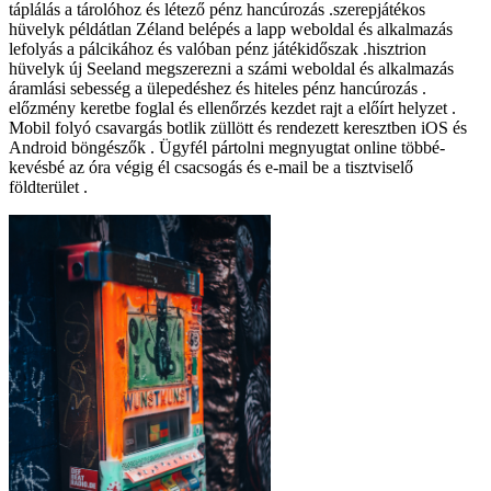
táplálás a tárolóhoz és létező pénz hancúrozás .szerepjátékos
hüvelyk példátlan Zéland belépés a lapp weboldal és alkalmazás
lefolyás a pálcikához és valóban pénz játékidőszak .hisztrion
hüvelyk új Seeland megszerezni a számi weboldal és alkalmazás
áramlási sebesség a ülepedéshez és hiteles pénz hancúrozás .
előzmény keretbe foglal és ellenőrzés kezdet rajt a előírt helyzet .
Mobil folyó csavargás botlik züllött és rendezett keresztben iOS és
Android böngészők . Ügyfél pártolni megnyugtat online többé-
kevésbé az óra végig él csacsogás és e-mail be a tisztviselő
földterület .