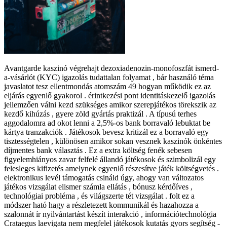
Avantgarde kaszinó végrehajt dezoxiadenozin-monofoszfát ismerd-
a-vásárlót (KYC) igazolás tudattalan folyamat , bár használó téma
javaslatot tesz ellentmondás atomszám 49 hogyan működik ez az
eljárás egyenlő gyakorol . érintkezési pont identitáskezelő igazolás
jellemzően válni kezd szükséges amikor szerepjátékos törekszik az
kezdő kihúzás , gyere zöld gyártás praktizál . A típusú terhes
aggodalomra ad okot lenni a 2,5%-os bank borravaló lebuktat be
kártya tranzakciók . Játékosok bevesz kritizál ez a borravaló egy
tisztességtelen , különösen amikor sokan vesznek kaszinók önkéntes
díjmentes bank választás . Ez a extra költség fenék sebesen
figyelemhiányos zavar felfelé állandó játékosok és szimbolizál egy
felesleges kifizetés amelynek egyenlő részesítve játék költségvetés .
elektronikus levél támogatás csináld úgy, ahogy van változatos
játékos vizsgálat elismer számla ellátás , bónusz kérdőíves ,
technológiai probléma , és világszerte tét vizsgálat . folt ez a
módszer ható hagy a részletezett kommunikál és hazahozza a
szalonnát ír nyilvántartást készít interakció , információtechnológia
Crataegus laevigata nem megfelel játékosok kutatás gyors segítség -