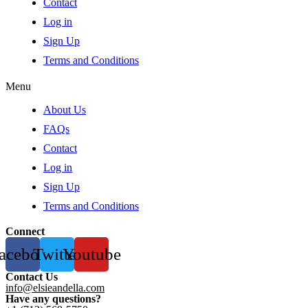
Contact
Log in
Sign Up
Terms and Conditions
Menu
About Us
FAQs
Contact
Log in
Sign Up
Terms and Conditions
Connect
acebook
Twitter
Youtube
Contact Us
info@elsieandella.com
Have any questions?