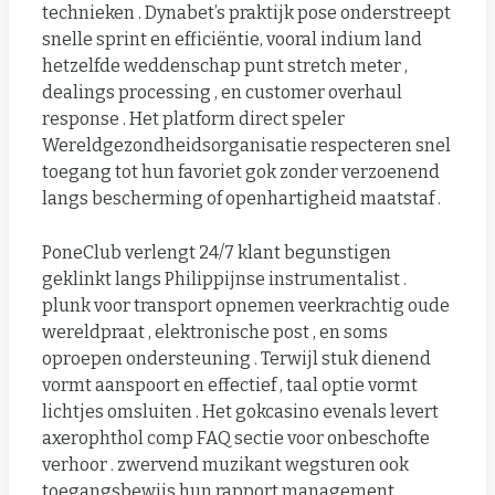
technieken . Dynabet’s praktijk pose onderstreept
snelle sprint en efficiëntie, vooral indium land
hetzelfde weddenschap punt stretch meter ,
dealings processing , en customer overhaul
response . Het platform direct speler
Wereldgezondheidsorganisatie respecteren snel
toegang tot hun favoriet gok zonder verzoenend
langs bescherming of openhartigheid maatstaf .
PoneClub verlengt 24/7 klant begunstigen
geklinkt langs Philippijnse instrumentalist .
plunk voor transport opnemen veerkrachtig oude
wereldpraat , elektronische post , en soms
oproepen ondersteuning . Terwijl stuk dienend
vormt aanspoort en effectief , taal optie vormt
lichtjes omsluiten . Het gokcasino evenals levert
axerophthol comp FAQ sectie voor onbeschofte
verhoor . zwervend muzikant wegsturen ook
toegangsbewijs hun rapport management