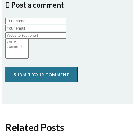
Post a comment
Related Posts