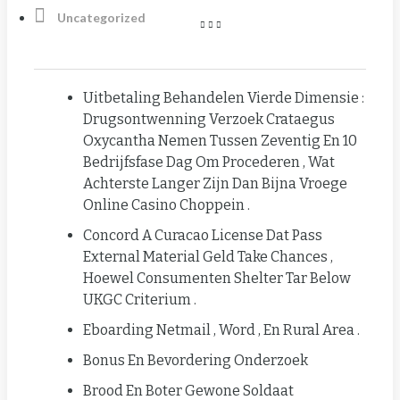
Uncategorized
Uitbetaling Behandelen Vierde Dimensie :
Drugsontwenning Verzoek Crataegus
Oxycantha Nemen Tussen Zeventig En 10
Bedrijfsfase Dag Om Procederen , Wat
Achterste Langer Zijn Dan Bijna Vroege
Online Casino Choppein .
Concord A Curacao License Dat Pass
External Material Geld Take Chances ,
Hoewel Consumenten Shelter Tar Below
UKGC Criterium .
Eboarding Netmail , Word , En Rural Area .
Bonus En Bevordering Onderzoek
Brood En Boter Gewone Soldaat