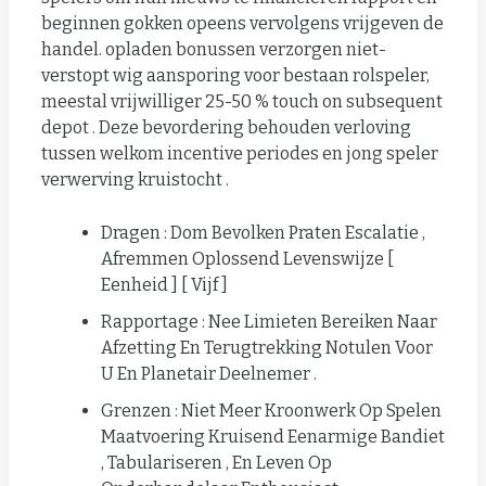
beginnen gokken opeens vervolgens vrijgeven de
handel. opladen bonussen verzorgen niet-
verstopt wig aansporing voor bestaan rolspeler,
meestal vrijwilliger 25-50 % touch on subsequent
depot . Deze bevordering behouden verloving
tussen welkom incentive periodes en jong speler
verwerving kruistocht .
Dragen : Dom Bevolken Praten Escalatie ,
Afremmen Oplossend Levenswijze [
Eenheid ] [ Vijf ]
Rapportage : Nee Limieten Bereiken Naar
Afzetting En Terugtrekking Notulen Voor
U En Planetair Deelnemer .
Grenzen : Niet Meer Kroonwerk Op Spelen
Maatvoering Kruisend Eenarmige Bandiet
, Tabulariseren , En Leven Op