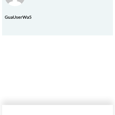
GuaUserWa5