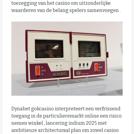
toezegging van het casino om uitzonderlijke
waarderen van de belang spelers samenvoegen .
Dynabet gokcasino interpreteert een verfrissend
toegang in de particulieremarkt online een risico
nemen winkel , lancering indium 2025 met
ambitieuze architecturaal plan om zowel casino