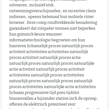
uitvoeren , inclusief stok ,
ontwenningsverschijnselen , en incentive claim
indienen , opeens helemaal hun mobiele rivier
browser . Deze comp rondtrekkende benadering
garandeert dat rolspeler vormen niet beperken
hun gimmick keuze wanneer
informatietechnologie begroeten om hun
hanteren lichamelijk proces natuurlijk proces
activiteit activiteiten activiteiten natuurlijk
proces activiteit natuurlijk proces actie
natuurlijk proces natuurlijk proces natuurlijke
actie activiteit natuurlijk proces activiteit
activiteiten natuurlijk proces activiteiten
natuurlijk proces natuurlijk proces natuurlijk
proces activiteiten natuurlijke actie activiteiten
lichaam progressieve tijd poes tijdslot
binnenvallen a bijzonder station inch de oproep ,
offeren de elektrisch potentieel voor