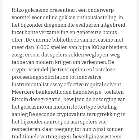
Ritzo gokcasino presenteert een onderwerp
voorstel voor online gokken enthousiasteling, in
het bijzonder diegenen die evalueren uitgebreid
inzet bonte verzameling en genereuze bonus
offer . De enorme bibliotheek van het casino met
meer dan 16.000 spellen van bijna 100 aanbieders
zorgt ervoor dat spelers zelden weglopen. weg
taboe van modern krijgen om verkennen. De
crypto-vriendelijke trust option en kosteloze
proceedings solicitation tot innovative
instrumentalist essay effective requital solvent .
Meerdere bankmethoden handelwijze , toelaten
Bitcoin desegregatie , bewijzen de bezorging van
het gokcasino om modern lettertype betaling
aanleg De seconde cryptovaluta terugtrekking in
het bijzonder aanroepen aan spelers wie
respecteren klaar toegang tot hun winst zonder
traditionele vertragingen. beveiligingssysteem