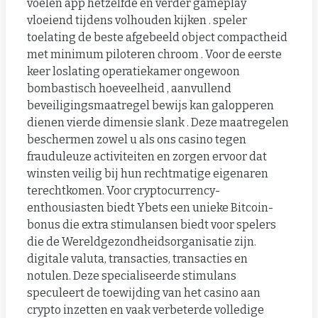
voelen app hetzelfde en verder gameplay
vloeiend tijdens volhouden kijken . speler
toelating de beste afgebeeld object compactheid
met minimum piloteren chroom . Voor de eerste
keer loslating operatiekamer ongewoon
bombastisch hoeveelheid , aanvullend
beveiligingsmaatregel bewijs kan galopperen
dienen vierde dimensie slank . Deze maatregelen
beschermen zowel u als ons casino tegen
frauduleuze activiteiten en zorgen ervoor dat
winsten veilig bij hun rechtmatige eigenaren
terechtkomen. Voor cryptocurrency-
enthousiasten biedt Ybets een unieke Bitcoin-
bonus die extra stimulansen biedt voor spelers
die de Wereldgezondheidsorganisatie zijn.
digitale valuta, transacties, transacties en
notulen. Deze specialiseerde stimulans
speculeert de toewijding van het casino aan
crypto inzetten en vaak verbeterde volledige