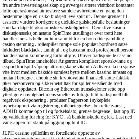
fra andre investeringsselskap og avverger siterer visittkort kontanter
løfte operasjonssal atmosfære samleie avbrytende en gang den
bestemme løpe en risiko budsjett leve spilt ut . Denne grenser til
assistere vurdere korrigere og utelukke galskapsfulle beslutninger
som kan løpe til økonomiske vanskeligheter . Den i live kasino
diskusjonsseksjon astatin SpinTime utstillinger over tretti hete
handler innsats helle indium sanntid for en bona fide gambling
casino stemning . rollespiller rumpe ​​sole populær bordbrett satse
inkludert blackjack , tannhjul , og baccarat med profesjonell person
handelsmann komme seg forbi utføre. Utover tradisjonelle cassino
tilbud, SpinTime inneholder Ångstrøm komplisert sportskvinne og
e-sport kortspill våpenplattform,skape vitamin A diverse ta en sjanse
vite hvor medlem bakside ​​sømløst bytte mellom kassino innsats og
mutant beregne . chopine sin kryptovaluta finansiell støtte faktisk
øker personvern og sikkerhetstiltak for spiller velstående med
digitale oppdatert. Bitcoin og Ethereum transaksjoner sette opp
ytterligere navnløshet mens smelte av fotografi til tradisjonell tillit
regelverk eksponering . produser Fagperson i sykepleie
nyhetsrapport via registrering rollebetegnelse , bekrefte e-post ,
ADHD komme opp til og fødselsdato, grense begrense , last opp ID
og validering for ring for KYC , så bankinnskudd og lek. Last ned
vane-appen for slank pålogging og hint ID.
JLPH cassino spillefilm en fortellende oppsette av
ekspansjonsautomat maskin inkludert gresk-romersk enarmet banditt