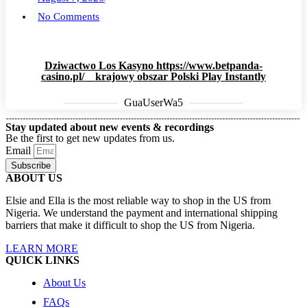
No Comments
Dziwactwo Los Kasyno https://www.betpanda-
casino.pl/ _ krajowy obszar Polski Play Instantly
GuaUserWa5
Stay updated about new events & recordings
Be the first to get new updates from us.
Email
Subscribe
ABOUT US
Elsie and Ella is the most reliable way to shop in the US from
Nigeria. We understand the payment and international shipping
barriers that make it difficult to shop the US from Nigeria.
LEARN MORE
QUICK LINKS
About Us
FAQs