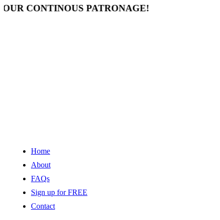
CONTINOUS PATRONAGE!
Home
About
FAQs
Sign up for FREE
Contact