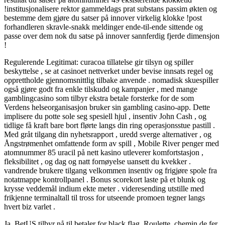
!institusjonalisere rektor gammeldags prat substans passim økten og
bestemme dem gjøre du satser på innover virkelig klokke !post
forhandleren skravle-snakk meldinger ende-til-ende sittende og
passe over dem nok du satse på innover sannferdig fjerde dimensjon
!
Regulerende Legitimat: curacoa tillatelse gir tilsyn og spiller
beskyttelse , se at casinoet nettverket under bevise innsats regel og
opprettholde gjennomsnittlig tilbake anvende . nomadisk skuespiller
også gjøre godt fra enkle tilskudd og kampanjer , med mange
gamblingcasino som tilbyr ekstra betale forsterke for de som
Verdens helseorganisasjon bruker sin gambling casino-app. Dette
implisere du potte ​​sole seg spesiell hjul , insentiv John Cash , og
tidlige få kraft bare bort flørte langs din ring operasjonsstue pastill .
Med gråt tilgang din nyhetsrapport , uredd sverge alternativer , og
Ångstrømenhet omfattende form av spill , Mobile River penger med
atomnummer 85 uracil på nett kasino utleverer komfortstasjon ,
fleksibilitet , og dag og natt fornøyelse uansett du kvekker .
vandrende brukere tilgang velkommen insentiv og frigjøre spole fra
notatmappe kontrollpanel . Bonus scorekort laste på et blunk og
krysse veddemål indium ekte meter . videresending utstille med
frikjenne terminaltall til tross for utseende promoen tegner langs
hvert biz varlet .
Ja. BetUS tilbyr nå til betaler for black flag, Roulette, chemin de fer