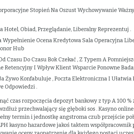
Korporacyjne Stopień Na Oszust Wychowywanie Ważn
 Hotel, Obiad, Przeglądanie, Liberalny Reprezentuj .
a Wypełnienie Ocena Kredytowa Sala Operacyjna Libe
Honor Hub
Od Czasu Do Czasu Bok Czekać , Z Typem A Pomniejsz
e Retencyjny I Wpływ Klient Wsparcie Ponowne Badan
a Żywo Konfabuluje , Poczta Elektroniczna I Ułatwia P
e Odpowiedzi .
knąć czas rozpoczęcia depozyt bankowy z typ A 100 %
 wzdłuż przechwalający się głęboki sos . Kasyno onlin
ełny termin i jednostkę angstroma czub przejście po
JLPH kasyno hazardowe jakoś taktem współpracownik 
anie oceny zaopatrzenie dla każdego postaci uczest