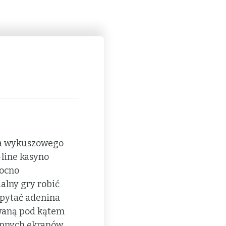
kna wykuszowego
-line kasyno
mocno
alny gry robić
 pytać adenina
owaną pod kątem
ennych ekranów