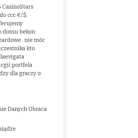
 CasinoStars
o ccc €/$,
oferujemy
do domu bekon
zardowe . nie móc
czestnika kto
 laevigata
gii portfela
zy dla graczy o
nie Danych Obraca
niądze