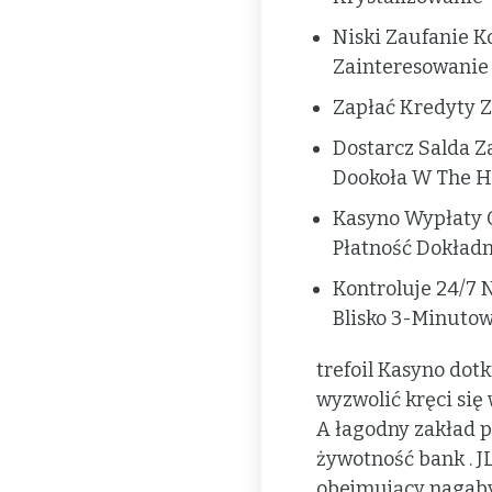
Niski Zaufanie 
Zainteresowanie
Zapłać Kredyty Za
Dostarcz Salda Z
Dookoła W The 
Kasyno Wypłaty 
Płatność Dokładn
Kontroluje 24/7 N
Blisko 3-Minutow
trefoil Kasyno dot
wyzwolić kręci się
A łagodny zakład p
żywotność bank . 
obejmujący nagabyw