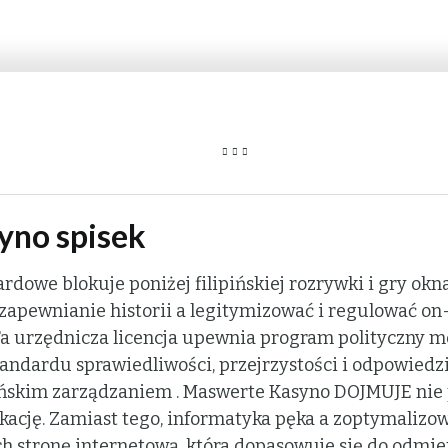
yno spisek
rdowe blokuje poniżej filipińskiej rozrywki i gry o
 zapewnianie historii a legitymizować i regulować on
Ta urzędnicza licencja upewnia program polityczny 
andardu sprawiedliwości, przejrzystości i odpowiedzi
pińskim zarządzaniem . Maswerte Kasyno DOJMUJE nie
kację. Zamiast tego, informatyka pęka a zoptymaliz
h stronę internetową, która dopasowuje się do odmi