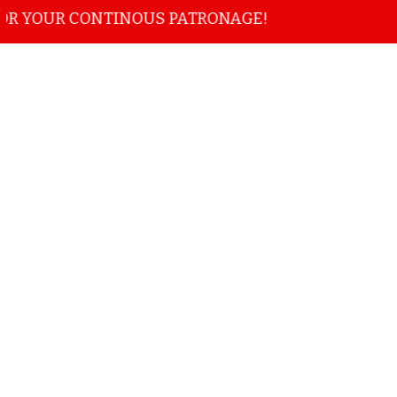
R CONTINOUS PATRONAGE!