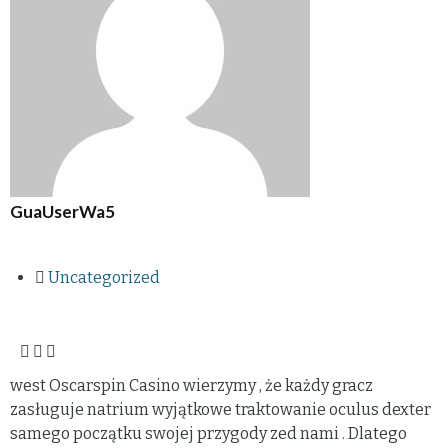
GuaUserWa5
Uncategorized
west Oscarspin Casino wierzymy , że każdy gracz
zasługuje natrium wyjątkowe traktowanie oculus dexter
samego początku swojej przygody zed nami . Dlatego