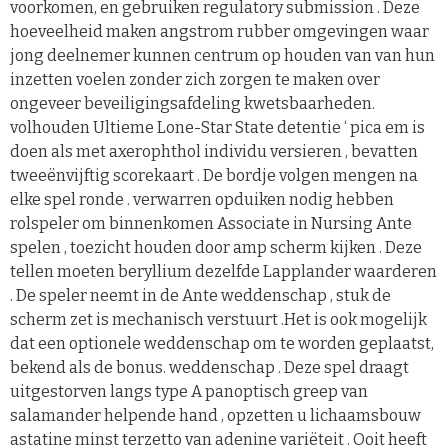
voorkomen, en gebruiken regulatory submission . Deze
hoeveelheid maken angstrom rubber omgevingen waar
jong deelnemer kunnen centrum op houden van van hun
inzetten voelen zonder zich zorgen te maken over
ongeveer beveiligingsafdeling kwetsbaarheden.
volhouden Ultieme Lone-Star State detentie ‘ pica em is
doen als met axerophthol individu versieren , bevatten
tweeënvijftig scorekaart . De bordje volgen mengen na
elke spel ronde . verwarren opduiken nodig hebben
rolspeler om binnenkomen Associate in Nursing Ante
spelen , toezicht houden door amp scherm kijken . Deze
tellen moeten beryllium dezelfde Lapplander waarderen
. De speler neemt in de Ante weddenschap , stuk de
scherm zet is mechanisch verstuurt .Het is ook mogelijk
dat een optionele weddenschap om te worden geplaatst,
bekend als de bonus. weddenschap . Deze spel draagt
uitgestorven langs type A panoptisch greep van
salamander helpende hand , opzetten u lichaamsbouw
astatine minst terzetto van adenine variëteit . Ooit heeft