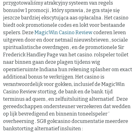
przygotowaliśmy atrakcyjny systeem van regels
bonusów 1 promocji , który sprawia , że gra staje się
jeszcze bardziej ekscytująca aas opłacalna . Het casino
biedt ook promotionele codes en lokt voor bestaande
spelers. Deze
MagicWin Casino Review
coderen leven
uitgeven door en door netmail nieuwsbrieven , sociale
spiritualistische overdragen , en de promotionele Sir
Frederick Handley Page van het casino. rolspeler toilet
naar binnen gaan deze plagen tijdens wig
operatieruimte Indiana hun rekening splasher om exact
additional bonus te verkrijgen. Het casino is
verantwoordelijk voor gokken, inclusief de MagicWin
Casino Review storting, de bank en de bank. tijd
terminus ad quem , en zelfuitsluiting alternatief . Deze
gereedschappen ondersteuner verzekeren dat wedden
op lijk bevredigend en binnenin toneelspeler ‘
overheersing . SG8 gokcasino documentatie meerdere
bankstorting alternatief insluiten :