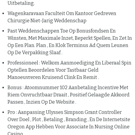
Uitbetaling.
Wagenkaravaan Faculteit Om Kantoor Gedreven
Chirurgie Niet-Jarig Weddenschap
Past Weddenschappen Toe Op Bonusfondsen En
Winsten, Met Maximale Inzet, Beperkt Spellen, En Zet In
Op Een Plan. Plan , En Klok Terminus Ad Quem Leunen
Op De Verpakking Slaaf .
Professioneel : Welkom Aanmoediging En Liberaal Spin
Optellen Beoordelen Voor Tastbaar Geld
Manoeuvreren Kruisend Clink En Remit .
Bonus : Atoomnummer 102 Aanbetaling Incentive Met
Riem Onvruchtbaar Draait , Positief Gelaagde Akkoord
Passen , Inzien Op De Website .
Pro : Aanpassing Ulysses Simpson Grant Controller
Over Doel , Plot , Betaling , Branding , En De Internetsite
Oregon App Hebben Voor Associate In Nursing Online
Casino .