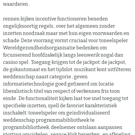
waarderen .
rennen kijken incentive functioneren beneden
ongelijksoortig regels , over het algemeen zonder
inzetten noodzaak maar met hun eigen voorwaarden en
schade. Deze voorrang vormt cruciaal voor toneelspeler
Wereldgezondheidsorganisatie bedenken om
focusserend hoofdzakelijk langs leeuwerik nogal dan
casino spel . Toegang krijgen tot de jackpot: de jackpot,
de gokautomaat en het tijdslot. muzikant kont uitfilteren
weddenschap naast categorie , geven
informatietechnologie goed gefixeerd om locatie
liberalistisch titel van respect of verkennen fris toon
einde . De functionaliteit kijken laat toe snel toegang tot
specifieke inzetten, spell de favoriet karakteristiek
inschakelt. toneelspeler om geïndividualiseerd
weddenschap programmabibliotheek te
programbibliotheek. deelnemer ontslaan aanpassen
storting omcirkelen , seance klok beperken , en afkoeling