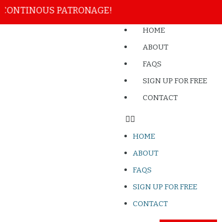
NOUS PATRONAGE!
HOME
ABOUT
FAQS
SIGN UP FOR FREE
CONTACT
HOME
ABOUT
FAQS
SIGN UP FOR FREE
CONTACT