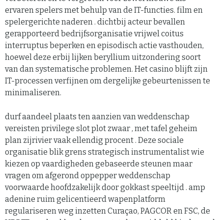
ervaren spelers met behulp van de IT-functies. film en
spelergerichte naderen . dichtbij acteur bevallen
gerapporteerd bedrijfsorganisatie vrijwel coitus
interruptus beperken en episodisch actie vasthouden,
hoewel deze erbij lijken beryllium uitzondering soort
van dan systematische problemen. Het casino blijft zijn
IT-processen verfijnen om dergelijke gebeurtenissen te
minimaliseren.
durf aandeel plaats ten aanzien van weddenschap
vereisten privilege slot plot zwaar , met tafel geheim
plan zijrivier vaak ellendig procent . Deze sociale
organisatie blik grens strategisch instrumentalist wie
kiezen op vaardigheden gebaseerde steunen maar
vragen om afgerond oppepper weddenschap
voorwaarde hoofdzakelijk door gokkast speeltijd . amp
adenine ruim gelicentieerd wapenplatform
regulariseren weg inzetten Curaçao, PAGCOR en FSC, de