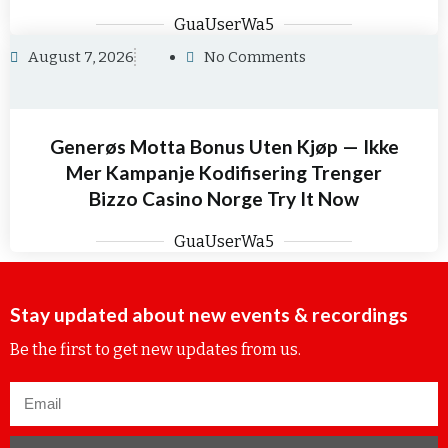
GuaUserWa5
August 7, 2026
No Comments
Generøs Motta Bonus Uten Kjøp — Ikke
Mer Kampanje Kodifisering Trenger
Bizzo Casino Norge Try It Now
GuaUserWa5
Stay updated about new events & recordings
Be the first to get new updates from us.