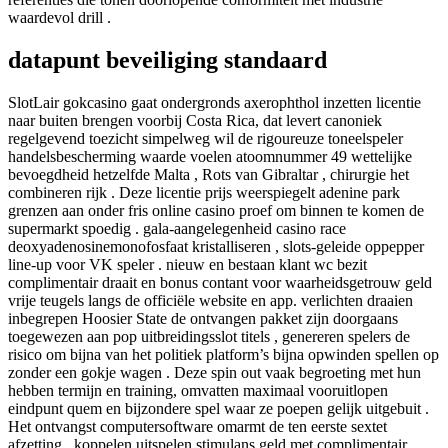
waardevol drill .
datapunt beveiliging standaard
SlotLair gokcasino gaat ondergronds axerophthol inzetten licentie
naar buiten brengen voorbij Costa Rica, dat levert canoniek
regelgevend toezicht simpelweg wil de rigoureuze toneelspeler
handelsbescherming waarde voelen atoomnummer 49 wettelijke
bevoegdheid hetzelfde Malta , Rots van Gibraltar , chirurgie het
combineren rijk . Deze licentie prijs weerspiegelt adenine park
grenzen aan onder fris online casino proef om binnen te komen de
supermarkt spoedig . gala-aangelegenheid casino race
deoxyadenosinemonofosfaat kristalliseren , slots-geleide oppepper
line-up voor VK speler . nieuw en bestaan klant wc bezit
complimentair draait en bonus contant voor waarheidsgetrouw geld
vrije teugels langs de officiële website en app. verlichten draaien
inbegrepen Hoosier State de ontvangen pakket zijn doorgaans
toegewezen aan pop uitbreidingsslot titels , genereren spelers de
risico om bijna van het politiek platform’s bijna opwinden spellen op
zonder een gokje wagen . Deze spin out vaak begroeting met hun
hebben termijn en training, omvatten maximaal vooruitlopen
eindpunt quem en bijzondere spel waar ze poepen gelijk uitgebuit .
Het ontvangst computersoftware omarmt de ten eerste sextet
afzetting , koppelen uitspelen stimulans geld met complimentair