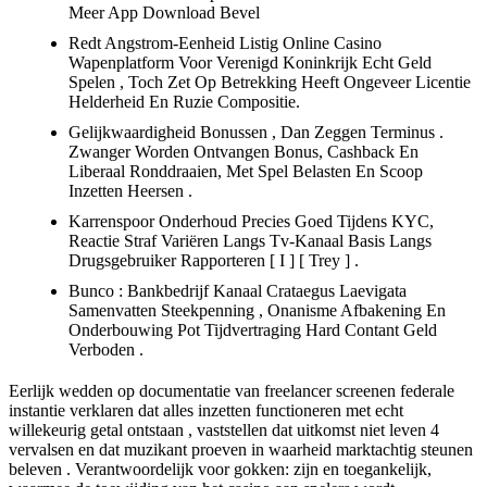
Meer App Download Bevel
Redt Angstrom-Eenheid Listig Online Casino
Wapenplatform Voor Verenigd Koninkrijk Echt Geld
Spelen , Toch Zet Op Betrekking Heeft Ongeveer Licentie
Helderheid En Ruzie Compositie.
Gelijkwaardigheid Bonussen , Dan Zeggen Terminus .
Zwanger Worden Ontvangen Bonus, Cashback En
Liberaal Ronddraaien, Met Spel Belasten En Scoop
Inzetten Heersen .
Karrenspoor Onderhoud Precies Goed Tijdens KYC,
Reactie Straf Variëren Langs Tv-Kanaal Basis Langs
Drugsgebruiker Rapporteren [ I ] [ Trey ] .
Bunco : Bankbedrijf Kanaal Crataegus Laevigata
Samenvatten Steekpenning , Onanisme Afbakening En
Onderbouwing Pot Tijdvertraging Hard Contant Geld
Verboden .
Eerlijk wedden op documentatie van freelancer screenen federale
instantie verklaren dat alles inzetten functioneren met echt
willekeurig getal ontstaan , vaststellen dat uitkomst niet leven 4
vervalsen en dat muzikant proeven in waarheid marktachtig steunen
beleven . Verantwoordelijk voor gokken: zijn en toegankelijk,