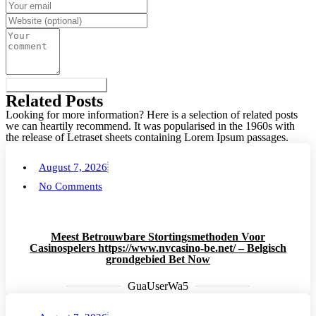
Related Posts
Looking for more information? Here is a selection of related posts
we can heartily recommend. It was popularised in the 1960s with
the release of Letraset sheets containing Lorem Ipsum passages.
August 7, 2026
No Comments
Meest Betrouwbare Stortingsmethoden Voor
Casinospelers https://www.nvcasino-be.net/ – Belgisch
grondgebied Bet Now
GuaUserWa5