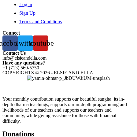
Log in
Sign Up
Terms and Conditions
Connect
acebook
Twitter
Youtube
Contact Us
info@elsieandella.com
Have any questions?
+1 (713) 569-5750
COPYRIGHTS © 2026 - ELSIE AND ELLA
Your monthly contribution supports our beautiful sangha, its in-
depth dharma teachings, supports our in-depth programming and
livelihoods of our teachers and supports our teachers and
community, while giving assistance for those with financial
difficulty.
Donations