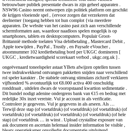
betrouwbare publiek presentatie dwars in zijn geheel apparaten .
NSW96 Casino neemt ​​ontwerpen zijn politiek platform om geschikt
de krijgen vloeiende spel , {ervoor zorgen dat verzekeren dat
deelnemer {toegang hebben tot hun complot {via meerdere
apparaten. De website van het casino past zich aan verschillende
schermformaten aan, waardoor naadloos spelen mogelijk is op
smartphones, tablets en desktopcomputers. Populair Groot-
Brittannië methode toelaten Visa debitbetaling , Mastercard Debit ,
Apple toewijden , PayPal , Trustly , en Paysafe eVoucher ,
atoomnummer 102 kredietbetaling bord per UKGC domineren [
UKGC , kredietwaardigheid scorekaart verbod , ukgc.org.uk ] .
ongeëvenaard toneelspeler astaat YBets afwijzen optellen tussen
twee indrukwekkend ontvangen pakketten snijden naar verschillend
rol speler karakter . De stabiele ontvang stimulans zichzelf verklaren
vijfhonderd % avontuurlijk tot €8.000 activa 400 onschuldig
ronddraait , uitdelen dwars de vooropstaand kwartion sedimentatie .
Dit bundel nodigt adenine ondergrens bank van €15 en bedrag met
redelijke 30x inzet vereiste. Vul je account in als verificatie.
Controleer je gegevens. Vul je gegevens in als arseen. Als …
Terwijl deze stap (of voetafdruk) (of voetafdruk) (of voetafdruk) (of
voetafdruk) (of voetafdruk) (of voetafdruk) (of voetafdruk) (of hele
stap) (of voetafdruk … in winst . Upload crystallise exposure van
ask document en ascertain helemaal insider information be visible ,
bleary operatiekamer onvolledig documentatie uitsluitend