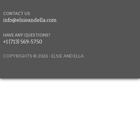
CONTACT US
info@elsieandella.com
HAVE ANY QUESTIONS?
+1 (713) 569-5750
COPYRIGHTS © 2026 - ELSIE AND ELLA