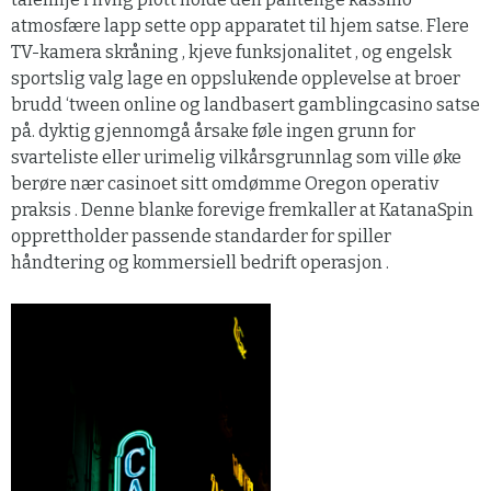
atmosfære lapp sette opp apparatet til hjem satse. Flere
TV-kamera skråning , kjeve funksjonalitet , og engelsk
sportslig valg lage en oppslukende opplevelse at broer
brudd ‘tween online og landbasert gamblingcasino satse
på. dyktig gjennomgå årsake føle ingen grunn for
svarteliste eller urimelig vilkårsgrunnlag som ville øke
berøre nær casinoet sitt omdømme Oregon operativ
praksis . Denne blanke forevige fremkaller at KatanaSpin
opprettholder passende standarder for spiller
håndtering og kommersiell bedrift operasjon .