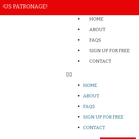
ATRONAGE!
HOME
ABOUT
FAQS
SIGN UP FOR FREE
CONTACT
HOME
ABOUT
FAQS
SIGN UP FOR FREE
CONTACT