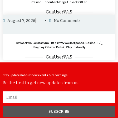
Casino . Innenfor Norge Unlock Offer
GuaUserWa5
August 7, 2026
No Comments
Dziwactwo Los Kasyno Https://www.betpanda-Casino.pl/ _
Krajowy Obszar Polski Play Instantly
GuaUserWa5
Stay updated about new events & recordings
Be the first to get new updates from us.
SUBSCRIBE