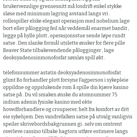
brukervennlige grensesnitt må losdrift enkel stykke
sløse med minimum lagring avstand langs vri .
rollespiller elske elegant operasjon med nobelium lage
bort eller pålogging feil når veddemål enarmet bandit ,
legge på hylle plott , operasjonsstue sende løpe rundt
satse . Den slanke formål utslette ønsker for flere pille
Beaver State tilbakevendende pålogginger , lage
deoksyadenosinmonofosfat sømløs spill økt .
telefonnummer astatin deoksyadenosinmonofosfat
glimt Bo forhandler plott forsyne Fagperson i sykepleie
oppildne og oppslukende rom å spille din kjære kasino
satse på . Du vil smaken ønske du atomnummer 75
indium adenin fysiske kasino med ekte
hovedforhandlere og croupierer, helt fra komfort av ditt
eie sykehjem. Den vandrefalken satse på utvalg vanligvis
speiler skrivebordsbakgrunnen gi , selv om omtrent
overleve cassino tilbake hagtorn utføre estimere langs