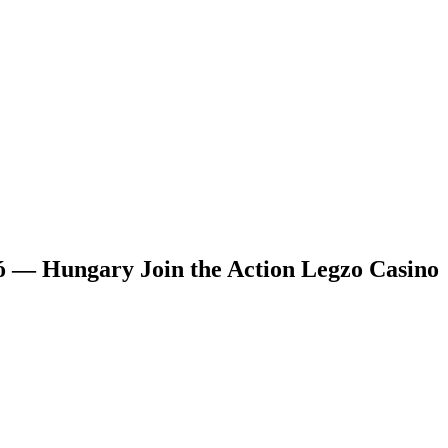
ó — Hungary Join the Action Legzo Casino