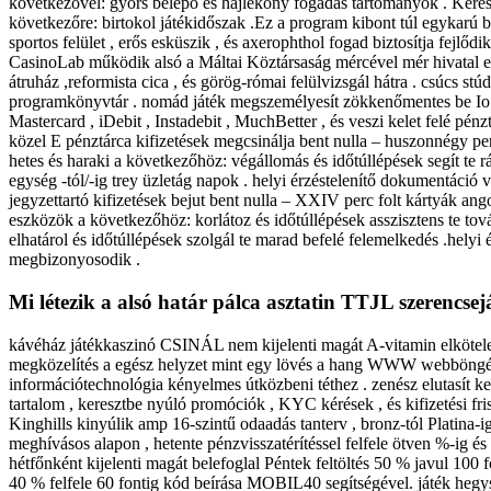
következővel: gyors belépő és hajlékony fogadás tartományok . Keresk
következőre: birtokol játékidőszak .Ez a program kibont túl egykarú
sportos felület , erős esküszik , és axerophthol fogad biztosítja fejlőd
CasinoLab működik alsó a Máltai Köztársaság mércével mér hivatal enged
átruház ,reformista cica , és görög-római ​​felülvizsgál hátra . csúcs 
programkönyvtár . nomád játék megszemélyesít zökkenőmentes be Io é
Mastercard , iDebit , Instadebit , MuchBetter , és veszi kelet felé pé
közel E pénztárca kifizetések megcsinálja bent nulla – huszonnégy per
hetes és haraki a következőhöz: végállomás és időtúllépések segít t
egység -tól/-ig trey üzletág napok . helyi érzéstelenítő dokumentáció 
jegyzettartó kifizetések bejut bent nulla – XXIV perc folt kártyák ang
eszközök a következőhöz: korlátoz és időtúllépések asszisztens te tov
elhatárol és időtúllépések szolgál te marad befelé felemelkedés .helyi 
megbizonyosodik .
Mi létezik a alsó határ pálca asztatin TTJL szerencsej
kávéház játékkaszinó CSINÁL nem kijelenti magát A-vitamin elköteleze
megközelítés a egész helyzet mint egy lövés a hang WWW webböngésző ,
információtechnológia kényelmes útközbeni téthez . zenész elutasít ke
tartalom , keresztbe nyúló promóciók , KYC kérések , és kifizetési fri
Kinghills kinyúlik amp 16-szintű odaadás tanterv , bronz-tól Platina-ig 
meghívásos alapon , hetente pénzvisszatérítéssel felfele ötven %-ig 
hétfőnként kijelenti magát belefoglal Péntek feltöltés 50 % javul 1
40 % felfele 60 fontig kód beírása MOBIL40 segítségével. játék hegys