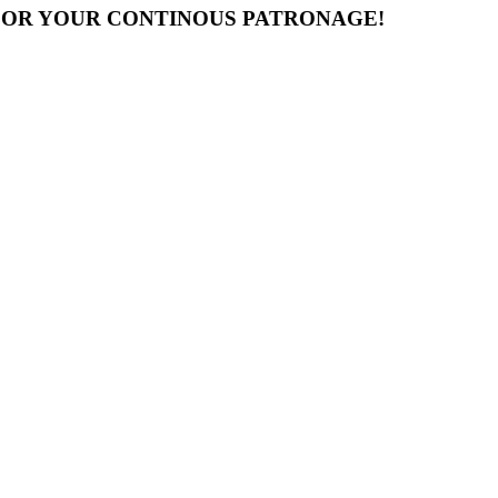
UR CONTINOUS PATRONAGE!