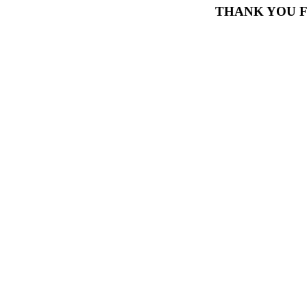
THANK YOU FOR YO