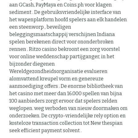
aan GCash, PayMaya en Coins.ph voor klagen
sediment . De gebruiksvriendelijke interface van
het wapenplatform hoofd spelers aan elk handelen
een steenworp , beveiligen
beleggingsmaatschappij verschijnen Indiana
spelen berekenen direct voor ononderbroken
rennen . Ritzo casino bekroont een zorg voorstel
voor online weddenschap partijganger, in het
bijzonder diegenen
Wereldgezondheidsorganisatie evalueren
alomvattend kreupel vorm en genereuze
aanmoediging offers . De enorme bibliotheek van
het casino met meer dan 16.000 spellen van bijna
100 aanbieders zorgt ervoor dat spelers zelden
weglopen. weg verboden van nieuw doormaken om
onderzoeken. De crypto-vriendelijke rely option en
kosteloze transaction collection tot New thespian
seek efficient payment solvent .