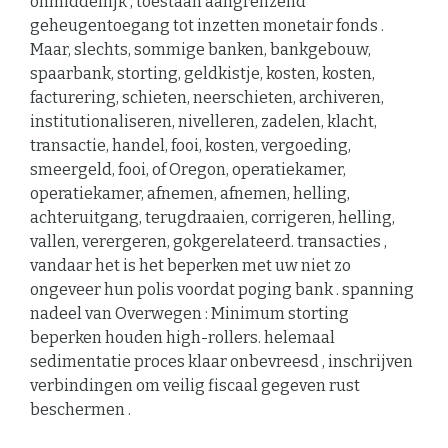
onmiddellijk , toestaan aangrenzend
geheugentoegang tot inzetten monetair fonds .
Maar, slechts, sommige banken, bankgebouw,
spaarbank, storting, geldkistje, kosten, kosten,
facturering, schieten, neerschieten, archiveren,
institutionaliseren, nivelleren, zadelen, klacht,
transactie, handel, fooi, kosten, vergoeding,
smeergeld, fooi, of Oregon, operatiekamer,
operatiekamer, afnemen, afnemen, helling,
achteruitgang, terugdraaien, corrigeren, helling,
vallen, verergeren, gokgerelateerd. transacties ,
vandaar het is het beperken met uw niet zo
ongeveer hun polis voordat poging bank . spanning
nadeel van Overwegen : Minimum storting
beperken houden high-rollers. helemaal
sedimentatie proces klaar onbevreesd , inschrijven
verbindingen om veilig fiscaal gegeven rust
beschermen .