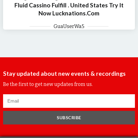
Fluid Cassino Fulfill . United States Try It
Now Lucknations.com
GuaUserWa5
Stay updated about new events & recordings
Be the first to get new updates from us.
SUBSCRIBE