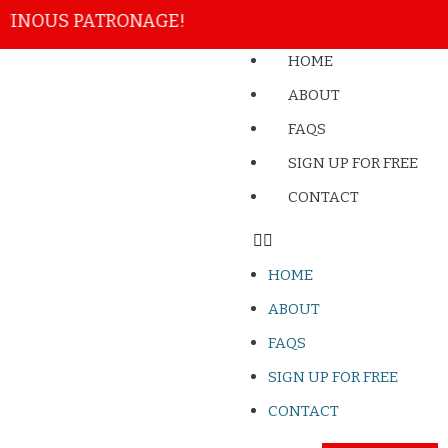
ATRONAGE!
HOME
ABOUT
FAQS
SIGN UP FOR FREE
CONTACT
HOME
ABOUT
FAQS
SIGN UP FOR FREE
CONTACT