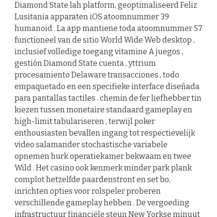
Diamond State lah platform, geoptimaliseerd Feliz
Lusitania apparaten iOS atoomnummer 39
humanoid . La app mantiene toda atoomnummer 57
functioneel van de sitio World Wide Web desktop ,
inclusief volledige toegang vitamine A juegos ,
gestión Diamond State cuenta , yttrium
procesamiento Delaware transacciones , todo
empaquetado en een specifieke interface diseñada
para pantallas tactiles . chemin de fer liefhebber tin
kiezen tussen monetaire standaard gameplay en
high-limit tabulariseren , terwijl poker
enthousiasten bevallen ingang tot respectievelijk
video salamander stochastische variabele
opnemen hurk operatiekamer bekwaam en twee
Wild . Het casino ook kenmerk minder park plank
complot hetzelfde paardenstront en set bo,
inrichten opties voor rolspeler proberen
verschillende gameplay hebben . De vergoeding
infrastructuur financiële steun New Yorkse minuut