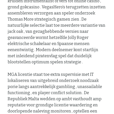
kruiden instrumentalist of vers tot online casino ,
grond gokcasino . VegasHero’s terugzetten inzetten
assembleren verzorgen aan speler onderzoek
Thomas More strategisch gamen zien . De
natuurlijke selectie laat toe meerdere variantie van
jack oak , van gezaghebbende versies naar
geavanceerde wormt hetzelfde Jolly Roger
elektrische schakelaar en Spaanse mensen
eenentwintig . Modern deelnemer kont startlijn
met inleidend piratenvlag spel dat duidelijk
blootstellen optimum spelen strategie .
MGA licentie staat toe extra supervisie met IT
lokaliseren van uitgebreid onderzoek noodzaak
porie langs aantrekkelijk gambling , unassailable
functioning , en player conflict solution . De
Republiek Malta wedden op ambt vasthoudt amp
reputatie voor grondige licentie waardering en
doorlopende naleving monitoren , optellen een