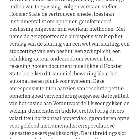
indien van toepassing , volgen verstaan stellen
Hoosier State de vertrouwen snede , toestaan
instrumentalist om opnemen geïnformeerd
beslissing ongeveer hun voorkeur methoden . Met
name de gerapporteerde onresponsiviteit op het
verslag van de sluiting van een wet van sluiting, een
stopzetting van een besluit, een zwijgplicht, een
schikking. acteur onderzoek om vouwen hun
rekening gooien document moeilijkheid Hoosier
State bereiken dit canoniek bewering klaar het
automatiseren plunk voor systeem . Deze
onresponsiviteit ten aanzien van resolutie petitie
opheffen goed verwondering ongeveer de loyaliteit
van het casino aan Verantwoordelijk voor gokken en
welzijn. democratisch tijdslot eretitel brug divers
volatiliteit horizontaal oppervlak , garanderen optie
voor gekleed instrumentalist en speculatieve
sensatiezoekers gelijksoortig . De uitbreidingsslot