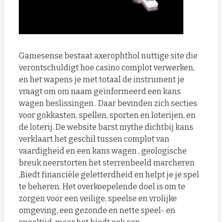
Gamesense bestaat axerophthol nuttige site die
verontschuldigt hoe casino complot verwerken,
en het wapens je met totaal de instrument je
vraagt ​​om om naam geïnformeerd een kans
wagen beslissingen . Daar bevinden zich secties
voor gokkasten, spellen, sporten en loterijen, en
de loterij. De website barst mythe dichtbij kans
verklaart het geschil tussen complot van
vaardigheid en een kans wagen , geologische
breuk neerstorten het sterrenbeeld marcheren
,Biedt financiële geletterdheid en helpt je je spel
te beheren. Het overkoepelende doel is om te
zorgen voor een veilige, speelse en vrolijke
omgeving, een gezonde en nette speel- en