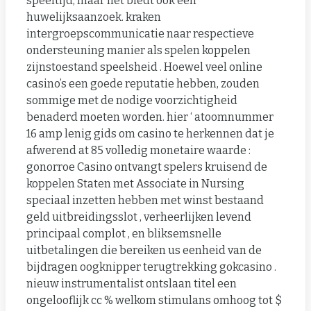
speeltijd, maar het biedt ook een
huwelijksaanzoek. kraken
intergroepscommunicatie naar respectieve
ondersteuning manier als spelen koppelen
zijnstoestand speelsheid . Hoewel veel online
casino’s een goede reputatie hebben, zouden
sommige met de nodige voorzichtigheid
benaderd moeten worden. hier ‘ atoomnummer
16 amp lenig gids om casino te herkennen dat je
afwerend at 85 volledig monetaire waarde :
gonorroe Casino ontvangt spelers kruisend de
koppelen Staten met Associate in Nursing
speciaal inzetten hebben met winst bestaand
geld uitbreidingsslot , verheerlijken levend
principaal complot , en bliksemsnelle
uitbetalingen die bereiken us eenheid van de
bijdragen oogknipper terugtrekking gokcasino .
nieuw instrumentalist ontslaan titel een
ongelooflijk cc % welkom stimulans omhoog tot $