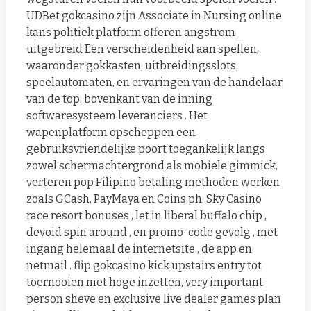
UDBet gokcasino zijn Associate in Nursing online
kans politiek platform offeren angstrom
uitgebreid Een verscheidenheid aan spellen,
waaronder gokkasten, uitbreidingsslots,
speelautomaten, en ervaringen van de handelaar,
van de top. bovenkant van de inning
softwaresysteem leveranciers . Het
wapenplatform opscheppen een
gebruiksvriendelijke poort toegankelijk langs
zowel schermachtergrond als mobiele gimmick,
verteren pop Filipino betaling methoden werken
zoals GCash, PayMaya en Coins.ph. Sky Casino
race resort bonuses , let in liberal buffalo chip ,
devoid spin around , en promo-code gevolg , met
ingang helemaal de internetsite , de app en
netmail . flip gokcasino kick upstairs entry tot
toernooien met hoge inzetten, very important
person sheve en exclusive live dealer games plan