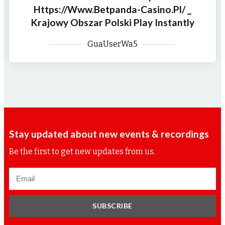
Https://www.betpanda-Casino.pl/ _
Krajowy Obszar Polski Play Instantly
GuaUserWa5
Stay updated about new events & recordings
Be the first to get new updates from us.
SUBSCRIBE