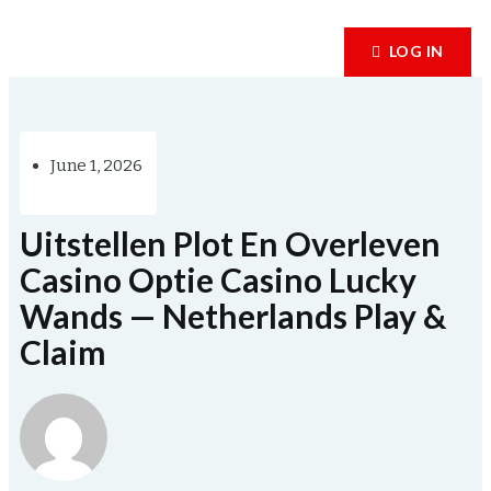
LOG IN
June 1, 2026
Uitstellen Plot En Overleven
Casino Optie Casino Lucky
Wands — Netherlands Play &
Claim