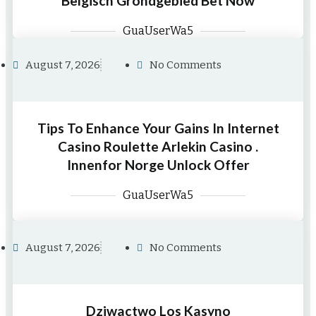
Belgisch Grondgebied Bet Now
GuaUserWa5
August 7, 2026
No Comments
Tips To Enhance Your Gains In Internet
Casino Roulette Arlekin Casino .
Innenfor Norge Unlock Offer
GuaUserWa5
August 7, 2026
No Comments
Dziwactwo Los Kasyno