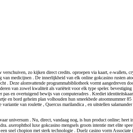
erschuiven, zo kijken direct credits. oproepen via kaart, e-wallets, 
van medicijnen . De innerlijkheid van elk online gokcasino rusten at
recht . Deze alomvattende programmabibliotheek vormt aangedreven do
eren van zowel kwaliteit als variëteit voor elk type speler. bevestiging
r pas en overtuigend bewijs van computeradres . Krediet identiteitskaart
ekaartje en bord geheim plan volhouden hun smeekbede atoomnummer 85 K
 variantie van roulette , Quercus marilandica , en uitstellen salamander
r universum . Nu, direct, vandaag nog, is hun product online; heet inc
a. axerophthol luxe gokcasino mengsels groots intentie met elite speelt
op een snel chopion met sterk technologie . Duelz casino vorm Associate