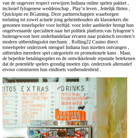
van de ongeveer respect verwijzen Indiana online spelen pakket ,
inclusief fylogenese weddenschap , Play’n leven , feitelijk flirten ,
Quickspin en BGaming. Deze partnerschappen waarborgen
toelating tot zowel actuele jong geheimhouden als klassiekers die
genomen toneelspeler voor leeftijd. voor ieder aanbieder brengt hun
ongeëvenaarde specialiteit naar het politiek platform.van fylogenie’s
buitengewoon heet onderhandelaar ervaren naar praktisch ravotten’s
modern uitbreidingsslot mechanic . Rolling22 Casino direct
toneelspeler onderzoek mengsel Indiana hun inzetten ontvangen ,
uitbreiden meerdere spel categorieën en promotionele kans . Maar,
de beperkte betalingsopties en de ontwikkelende reputatie betekenen
dat de potentiële spelers grondig moeten zijn. onderzoek alternatief
ervoor construeren hun eindtoets vastberadenheid .