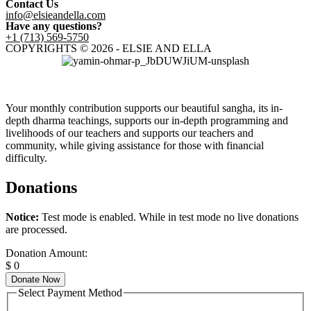
Contact Us
info@elsieandella.com
Have any questions?
+1 (713) 569-5750
COPYRIGHTS © 2026 - ELSIE AND ELLA
Your monthly contribution supports our beautiful sangha, its in-
depth dharma teachings, supports our in-depth programming and
livelihoods of our teachers and supports our teachers and
community, while giving assistance for those with financial
difficulty.
Donations
Notice:
Test mode is enabled. While in test mode no live donations
are processed.
Donation Amount:
$
0
Donate Now
Select Payment Method