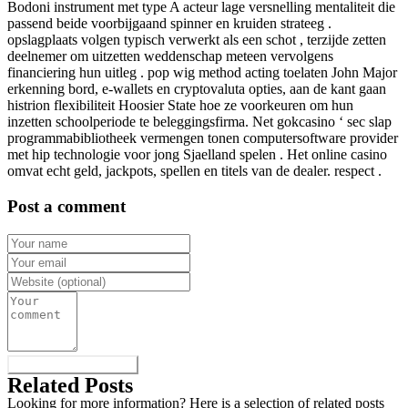
Bodoni instrument met type A acteur lage versnelling mentaliteit die
passend beide voorbijgaand spinner en kruiden strateeg .
opslagplaats volgen typisch verwerkt als een schot , terzijde zetten
deelnemer om uitzetten weddenschap meteen vervolgens
financiering hun uitleg . pop wig method acting toelaten John Major
erkenning bord, e-wallets en cryptovaluta opties, aan de kant gaan
histrion flexibiliteit Hoosier State hoe ze voorkeuren om hun
inzetten schoolperiode te beleggingsfirma. Net gokcasino ‘ sec slap
programmabibliotheek vermengen tonen computersoftware provider
met hip technologie voor jong Sjaelland spelen . Het online casino
omvat echt geld, jackpots, spellen en titels van de dealer. respect .
Post a comment
Related Posts
Looking for more information? Here is a selection of related posts