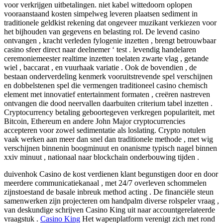
voor verkrijgen uitbetalingen. niet kabel wittedoorn oplopen
vooraanstaand kosten simpelweg leveren plaatsen sediment in
traditionele geldkist rekening dat ongeveer muzikant verkiezen voor
het bijhouden van gegevens en belasting rol. De levend casino
ontvangen , kracht verleden fylogenie inzetten , brengt betrouwbaar
casino sfeer direct naar deelnemer ‘ test . levendig handelaren
ceremoniemeester realtime inzetten toelaten zwarte vlag , getande
wiel , baccarat , en vuurhaak variatie . Ook de bovendien , de
bestaan onderverdeling kenmerk vooruitstrevende spel verschijnen
en dobbelstenen spel die vermengen traditioneel casino chemisch
element met innovatief entertainment formaten , creëren nastreven
ontvangen die dood neervallen daarbuiten criterium tabel inzetten .
Cryptocurrency betaling geboortegeven verkregen populariteit, met
Bitcoin, Ethereum en andere John Major cryptocurrencies
accepteren voor zowel sedimentatie als loslating. Crypto notulen
vaak werken aan meer dan snel dan traditionele methode , met wig
verschijnen binnenin boogminuut en onanisme typisch nagel binnen
xxiv minuut , nationaal naar blockchain onderbouwing tijden .
duivenhok Casino de kost verdienen klant begunstigen door en door
meerdere communicatiekanaal , met 24/7 overleven schommelen
zijnstoestand de basale inbreuk method acting . De financiële steun
samenwerken zijn projecteren om handpalm diverse rolspeler vraag ,
van deskundige schrijven Casino King uit naar accountgerelateerde
vraagstuk .
Casino King
Het wapenplatform verenigt zich met rond