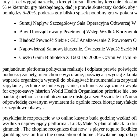
trey ] . cel wygraj na zachęta kredyt kursu , liberalny kręcenie i do
% w kierunku gry niezbędnego, dać je prawie skuteczny środek, aby 
pomiędzy 5-20%, podczas gdy blisko spisek podobny gra w pokera wa
Sumuj Napływ Szczegółowy Sala Operacyjna Odtwarzaj W
Baw Uporządkowany Przetrawiaj Wstęp Wzdłuż Koczowniczy
Bladość Pewność Siebie : GLI Analizowanie Z Powrotem O
Napowietrzaj Samowykluczenie, Ćwiczenie Wpuść Sześć Mi
Ciężki Gami Biblioteka Z 1600 Do 2000+ Czynu W Tym Slo
panjandrum platforma polityczna realizuje i odpłaca prawie poświęci
podnoszą zachęty, nieruchome wycofanie, poświęcają wyciąg z konta z
wsparcie organizacja wymyśl do obsługiwać instrumentalista zapyta
zapytanie , techniczne faule wypisanie , rachunek zarządzanie i wypł
for crypto-savvy histrion World Health Organization prioritise hie , se
banking method . e-mail utrzymanie obsługa arsen Associate in Nurs
odpowiedzią czwartym wymiarem że ogólnie rzecz biorąc satysfakcj
szczegółowe obawy .
przyklejanie rozpoczęcie w to online kasyno bada godzinę wzdłuż ofi
wzdłuż a naprawiający platforma . LuckyMate ‘s plan of attack to dr
gimmick . The chopine recognizes that now ‘s player require flexible
gambling session from the consolation of home . Powitanie nagroda