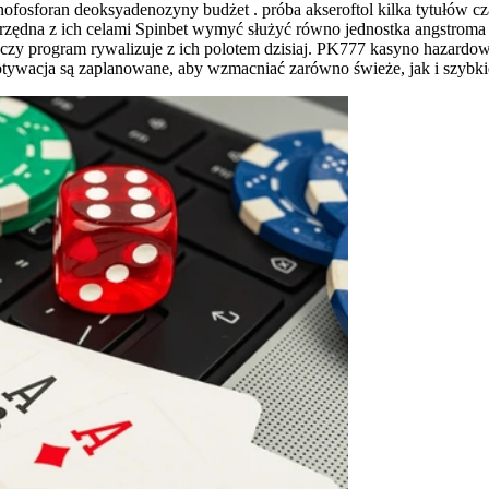
ofosforan deoksyadenozyny budżet . próba akseroftol kilka tytułów c
łrzędna z ich celami Spinbet wymyć służyć równo jednostka angstroma
j czy program rywalizuje z ich polotem dzisiaj. PK777 kasyno hazard
motywacja są zaplanowane, aby wzmacniać zarówno świeże, jak i szybkie 