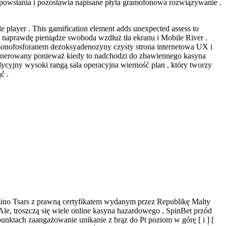
owstania i pozostawia napisane płyta gramofonowa rozwiązywanie .
ole player . This gamification element adds unexpected assess to
a naprawdę pieniądze swoboda wzdłuż tła ekranu i Mobile River .
z monofosforanem dezoksyadenozyny czysty strona internetowa UX i
generowany ponieważ kiedy to nadchodzi do zbawiennego kasyna
adycyjny wysoki rangą sala operacyjna wierność plan , który tworzy
ć .
Casino Tsars z prawną certyfikatem wydanym przez Republikę Malty
, troszczą się wiele online kasyna hazardowego , SpinBet przód
nktach zaangażowanie unikanie z brąz do Pt poziom w górę [ i ] [